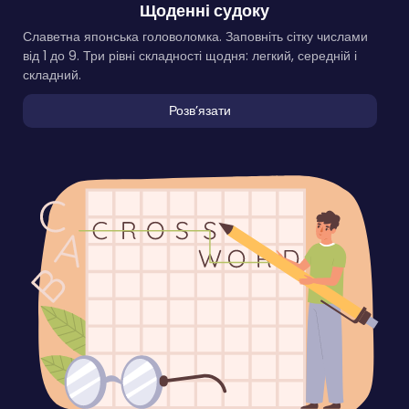
Щоденні судоку
Славетна японська головоломка. Заповніть сітку числами
від 1 до 9. Три рівні складності щодня: легкий, середній і
складний.
Розвʼязати