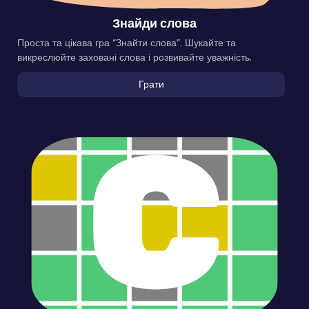
Знайди слова
Проста та цікава гра “Знайти слова”. Шукайте та
викреслюйте заховані слова і розвивайте уважність.
Грати