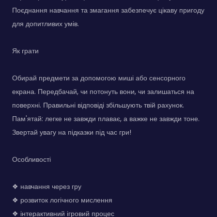
Поєднання навчання та змагання забезпечує цікаву пригоду
для допитливих умів.
Як грати
Обирай предмети за допомогою миші або сенсорного
екрана. Передбачай, чи потонуть вони, чи залишаться на
поверхні. Правильні відповіді збільшують твій рахунок.
Пам'ятай: легке не завжди плаває, а важке не завжди тоне.
Звертай увагу на підказки під час гри!
Особливості
❖ навчання через гру
❖ розвиток логічного мислення
❖ інтерактивний ігровий процес