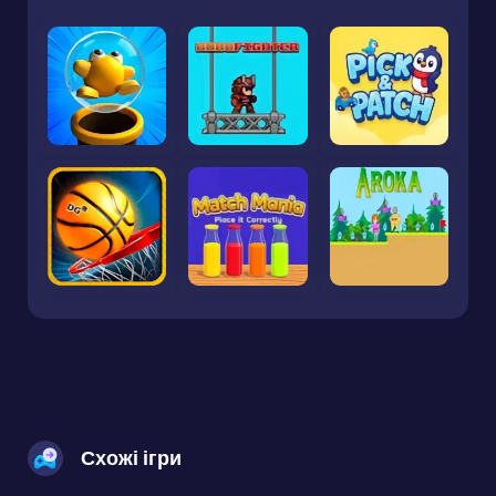
Схожі ігри