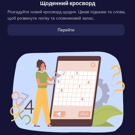
Щоденний кросворд
Розгадуйте новий кросворд щодня. Цікаві підказки та слова,
щоб розвинути логіку та словниковий запас.
Перейти