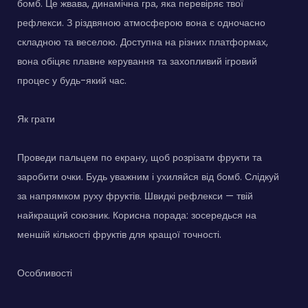
бомб. Це жвава, динамічна гра, яка перевіряє твої
рефлекси. З різдвяною атмосферою вона є одночасно
складною та веселою. Доступна на різних платформах,
вона обіцяє плавне керування та захопливий ігровий
процес у будь-який час.
Як грати
Проведи пальцем по екрану, щоб розрізати фрукти та
заробити очки. Будь уважним і ухиляйся від бомб. Слідкуй
за напрямком руху фруктів. Швидкі рефлекси — твій
найкращий союзник. Корисна порада: зосередься на
меншій кількості фруктів для кращої точності.
Особливості