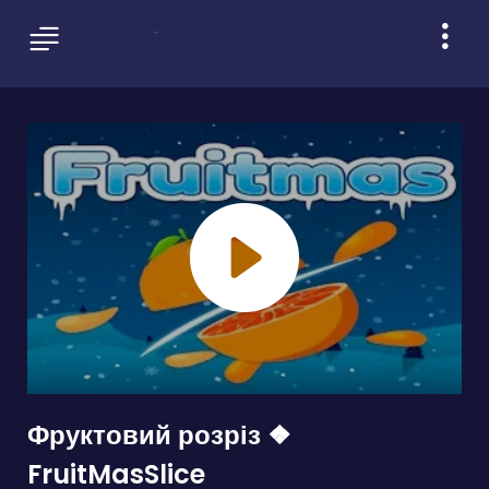
Фруктовий розріз ❖
FruitMasSlice