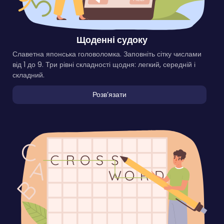
Щоденні судоку
Славетна японська головоломка. Заповніть сітку числами
від 1 до 9. Три рівні складності щодня: легкий, середній і
складний.
Розвʼязати