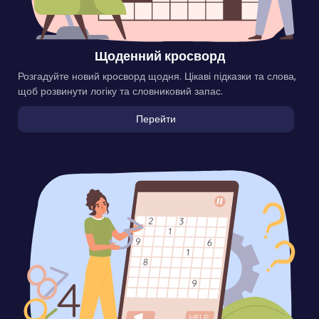
Щоденний кросворд
Розгадуйте новий кросворд щодня. Цікаві підказки та слова,
щоб розвинути логіку та словниковий запас.
Перейти