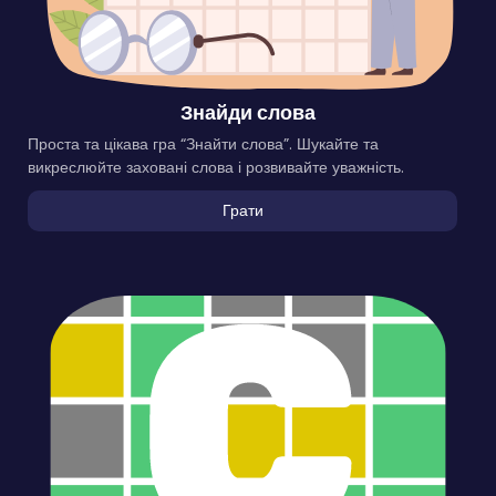
Знайди слова
Проста та цікава гра “Знайти слова”. Шукайте та
викреслюйте заховані слова і розвивайте уважність.
Грати