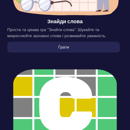
Знайди слова
Проста та цікава гра “Знайти слова”. Шукайте та
викреслюйте заховані слова і розвивайте уважність.
Грати