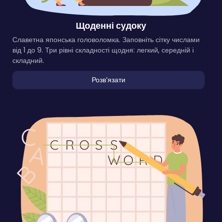
Щоденні судоку
Славетна японська головоломка. Заповніть сітку числами
від 1 до 9. Три рівні складності щодня: легкий, середній і
складний.
Розвʼязати