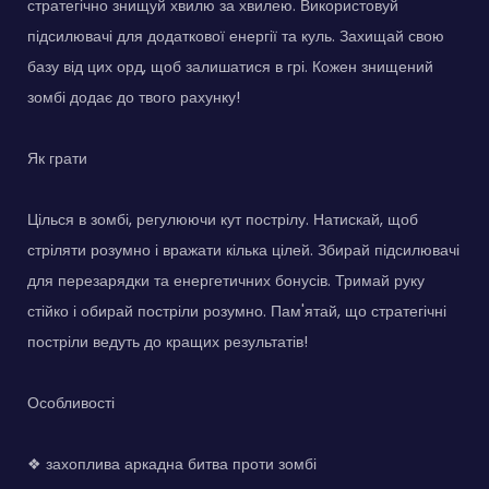
стратегічно знищуй хвилю за хвилею. Використовуй
підсилювачі для додаткової енергії та куль. Захищай свою
базу від цих орд, щоб залишатися в грі. Кожен знищений
зомбі додає до твого рахунку!
Як грати
Цілься в зомбі, регулюючи кут пострілу. Натискай, щоб
стріляти розумно і вражати кілька цілей. Збирай підсилювачі
для перезарядки та енергетичних бонусів. Тримай руку
стійко і обирай постріли розумно. Пам'ятай, що стратегічні
постріли ведуть до кращих результатів!
Особливості
❖ захоплива аркадна битва проти зомбі