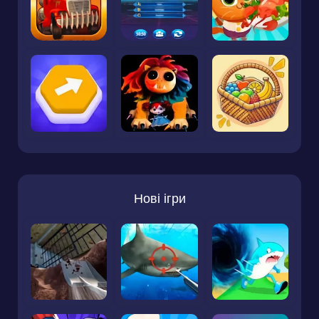
Нові ігри