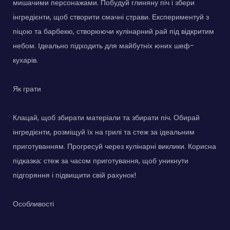
мишачими персонажами. Побудуй глиняну піч і збери
інгредієнти, щоб створити смачні страви. Експериментуй з
піцою та барбекю, створюючи кулінарний рай під відкритим
небом. Ідеально підходить для майбутніх юних шеф-
кухарів.
Як грати
Клацай, щоб збирати матеріали та збирати піч. Обирай
інгредієнти, розміщуй їх на грилі та стеж за ідеальним
приготуванням. Прогресуй через кулінарні виклики. Корисна
підказка: стеж за часом приготування, щоб уникнути
підгоряння і підвищити свій рахунок!
Особливості