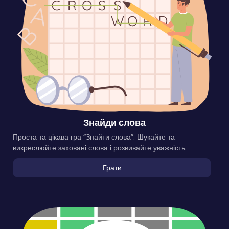
Знайди слова
Проста та цікава гра “Знайти слова”. Шукайте та
викреслюйте заховані слова і розвивайте уважність.
Грати