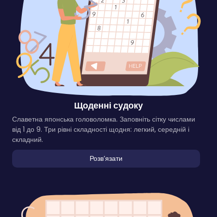
Щоденні судоку
Славетна японська головоломка. Заповніть сітку числами
від 1 до 9. Три рівні складності щодня: легкий, середній і
складний.
Розвʼязати