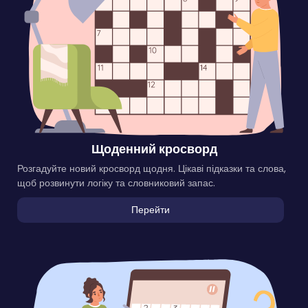
Щоденний кросворд
Розгадуйте новий кросворд щодня. Цікаві підказки та слова,
щоб розвинути логіку та словниковий запас.
Перейти