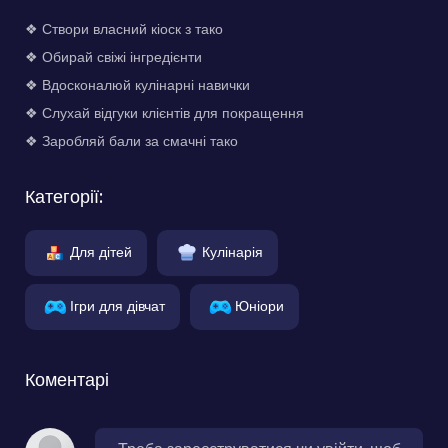
❖ Створи власний кіоск з тако
❖ Обирай свіжі інгредієнти
❖ Вдосконалюй кулінарні навички
❖ Слухай відгуки клієнтів для покращення
❖ Заробляй бали за смачні тако
Категорії:
Для дітей
Кулінарія
Ігри для дівчат
Юніори
Коментарі