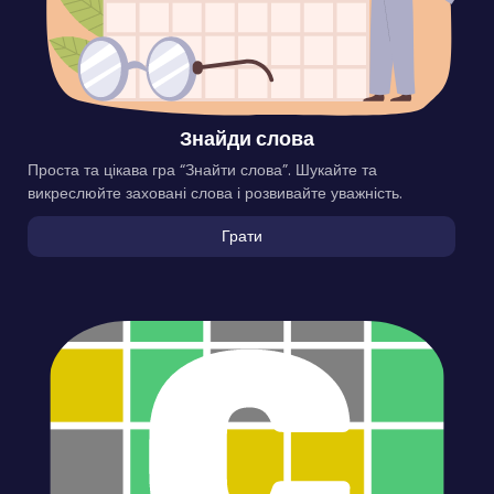
Знайди слова
Проста та цікава гра “Знайти слова”. Шукайте та
викреслюйте заховані слова і розвивайте уважність.
Грати