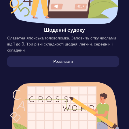
Щоденні судоку
Славетна японська головоломка. Заповніть сітку числами
від 1 до 9. Три рівні складності щодня: легкий, середній і
складний.
Розвʼязати