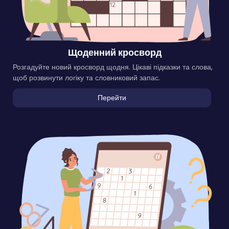
Щоденний кросворд
Розгадуйте новий кросворд щодня. Цікаві підказки та слова,
щоб розвинути логіку та словниковий запас.
Перейти