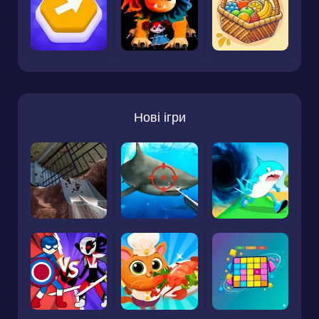
Нові ігри