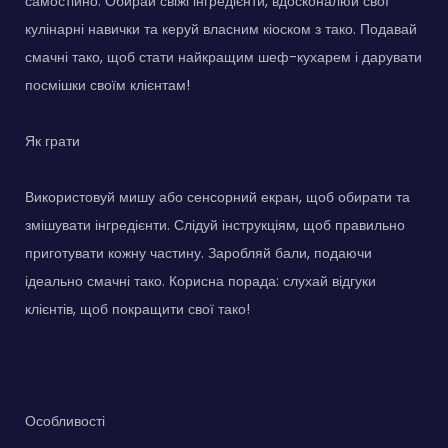
самостійно. Обирай свіжі інгредієнти, вдосконалюй свої
кулінарні навички та керуй власним кіоском з тако. Подавай
смачні тако, щоб стати найкращим шеф-кухарем і дарувати
посмішки своїм клієнтам!
Як грати
Використовуй мишу або сенсорний екран, щоб обирати та
змішувати інгредієнти. Слідуй інструкціям, щоб правильно
приготувати кожну частину. Заробляй бали, подаючи
ідеально смачні тако. Корисна порада: слухай відгуки
клієнтів, щоб покращити свої тако!
Особливості