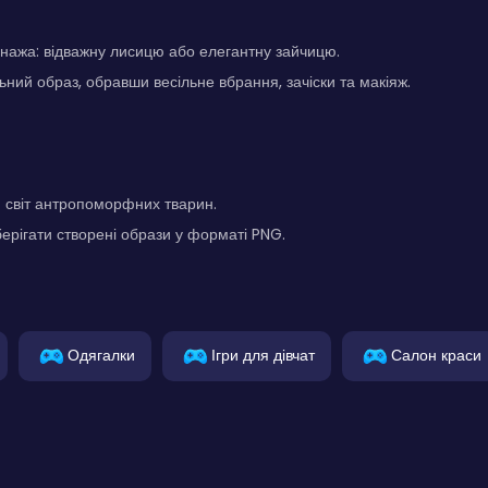
нажа: відважну лисицю або елегантну зайчицю.
ьний образ, обравши весільне вбрання, зачіски та макіяж.
світ антропоморфних тварин.
ерігати створені образи у форматі PNG.
Одягалки
Ігри для дівчат
Салон краси