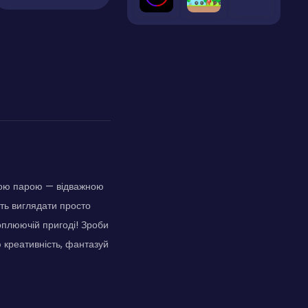
ною парою — відважною
ть виглядати просто
хоплюючій пригоді! Зроби
ю креативність, фантазуй