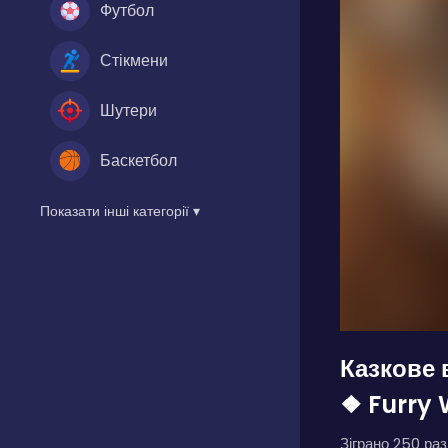
Футбол
Стікмени
Шутери
Баскетбол
Показати інші категорії ▾
Казкове 
❖ Furry
Зіграно 250 разі