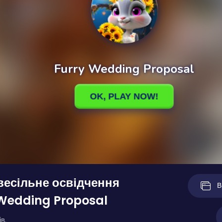
весільне освідчення
В
 Wedding Proposal
в.