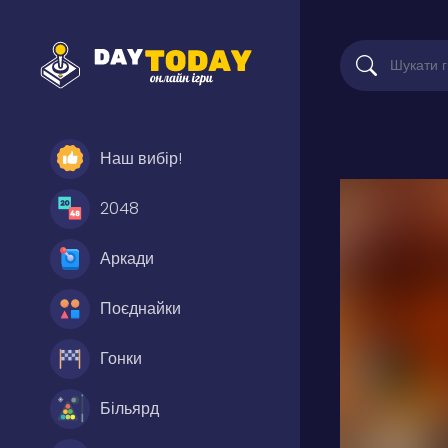
Наш вибір!
2048
Аркади
Поєднайки
Гонки
Більярд