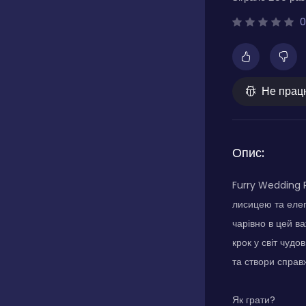
0
Не прац
Опис:
Furry Wedding 
лисицею та елег
чарівно в цей в
крок у світ чудо
та створи справ
Як грати?