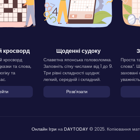
 кросворд
Щоденні судоку
З
й кросворд
Славетна японська головоломка.
Проста та
дказки та слова,
Заповніть сітку числами від 1 до 9.
слова”. 
огіку та
Три рівні складності щодня:
заховані 
ас.
легкий, середній і складний.
уважність
ейти
Розвʼязати
Онлайн Ігри
на
DAYTODAY
© 2025. Копіювання мате