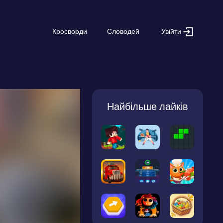
Увійти
Кросворди
Словодей
Найбільше лайків