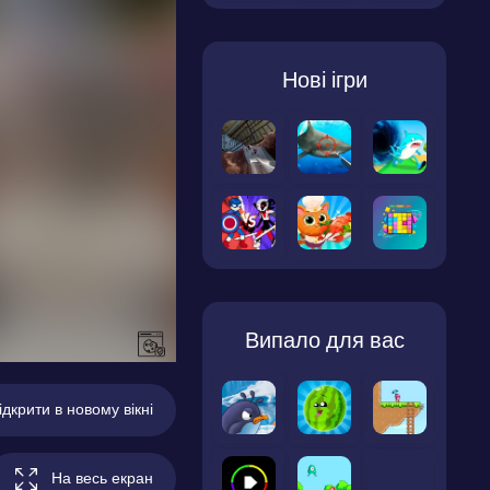
Нові ігри
Випало для вас
ідкрити в новому вікні
На весь екран