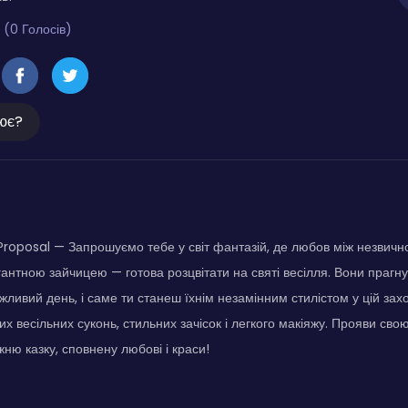
 (0 Голосів)
ює?
Proposal — Запрошуємо тебе у світ фантазій, де любов між незвич
антною зайчицею — готова розцвітати на святі весілля. Вони прагну
ажливий день, і саме ти станеш їхнім незамінним стилістом у цій за
вих весільних суконь, стильних зачісок і легкого макіяжу. Прояви сво
жню казку, сповнену любові і краси!