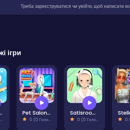
Треба зареєструватися чи увійти, щоб написати к
жі ігри
ess Makeup Party
Pet Salon Simulator
Satisroom - Perfectly Organized
)
0 (0 Голосів)
0 (0 Голосів)
0 (0