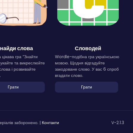
найди слова
Словодей
 цікава гра “Знайти
Wordle-подібна гра українською
Шукайте та викреслюйте
мовою. Щодня відгадуйте
слова і розвивайте
закодоване слово. У вас 6 спроб
.
вгадати слово.
Грати
Грати
ріалів заборонено. |
Контакти
V-2.1.3