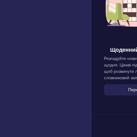
Щоденний
Розгадуйте нови
щодня. Цікаві пі
щоб розвинути л
словниковий зап
Пер