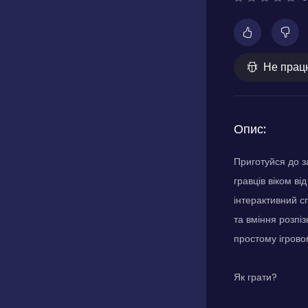
Не прац
Опис:
Приготуйся до з
гравців віком ві
інтерактивний сп
та вміння розпі
простому ігрово
Як грати?