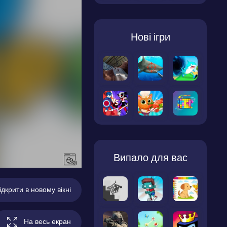
Нові ігри
Випало для вас
ідкрити в новому вікні
На весь екран