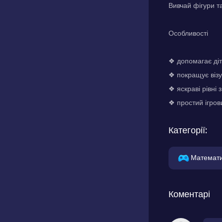
Вивчай фігури т
Особливості
❖ допомагає діт
❖ покращує візу
❖ яскраві рівні
❖ простий ігров
Категорії:
Математ
Коментарі