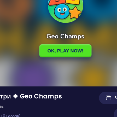
стри ❖ Geo Champs
В
ів.
 (0 Голосів)