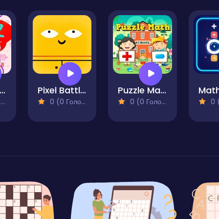
peedy Quiz Maths
Pixel Battle IO
Puzzle Math
Math
)
0 (0 Голосів)
0 (0 Голосів)
0 (0