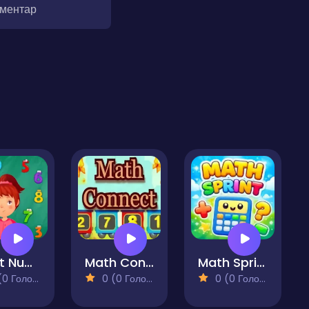
оментар
What Number is it?
Math Connect
Math Sprint
 Голосів)
0 (0 Голосів)
0 (0 Голосів)