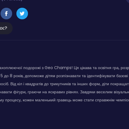
ює?
ахоплюючої подорожі з Geo Champs! Ця цікава та освітня гра, ро
д 5 до 8 років, допоможе дітям розпізнавати та ідентифікувати базові
осіб. Від кіл і квадратів до трикутників та інших форм, діти покращат
знавати фігури, граючи на яскравих рівнях. Завдяки веселим візуал
му процесу, кожен маленький гравець може стати справжнім чемпіо