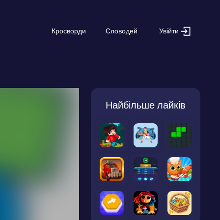
Увійти
Кросворди
Словодей
Найбільше лайків