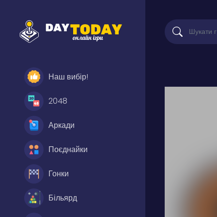
Наш вибір!
2048
Аркади
Поєднайки
Гонки
Більярд