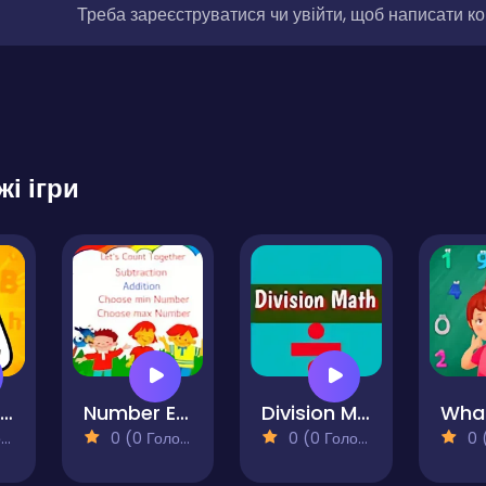
Треба зареєструватися чи увійти, щоб написати к
жі ігри
Alphabet Writing for Kids
Number Expedition Math Adventures
Division Math Quiz
)
0 (0 Голосів)
0 (0 Голосів)
0 (0