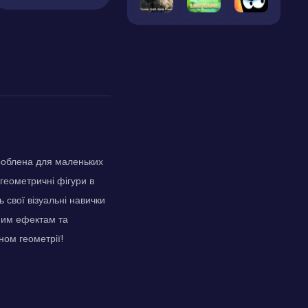
зроблена для маленьких
 геометричні фігури в
ь свої візуальні навички
ьним ефектам та
ном геометрії!