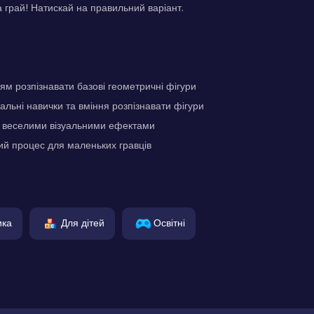
а грай! Натискай на правильний варіант.
ям розпізнавати базові геометричні фігури
альні навички та вміння розпізнавати фігури
 з веселими візуальними ефектами
ий процес для маленьких гравців
ика
Для дітей
Освітні