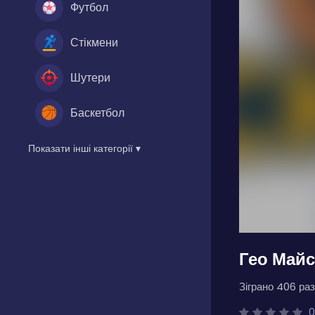
Футбол
Стікмени
Шутери
Баскетбол
Показати інші категорії ▾
Гео Май
Зіграно 406 раз
0