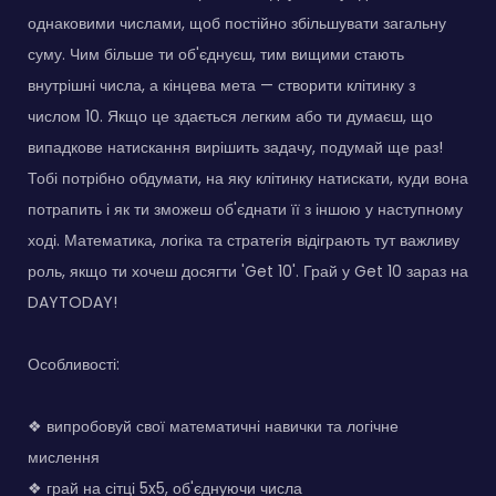
однаковими числами, щоб постійно збільшувати загальну
суму. Чим більше ти об'єднуєш, тим вищими стають
внутрішні числа, а кінцева мета — створити клітинку з
числом 10. Якщо це здається легким або ти думаєш, що
випадкове натискання вирішить задачу, подумай ще раз!
Тобі потрібно обдумати, на яку клітинку натискати, куди вона
потрапить і як ти зможеш об'єднати її з іншою у наступному
ході. Математика, логіка та стратегія відіграють тут важливу
роль, якщо ти хочеш досягти 'Get 10'. Грай у Get 10 зараз на
DAYTODAY!
Особливості:
❖ випробовуй свої математичні навички та логічне
мислення
❖ грай на сітці 5x5, об'єднуючи числа