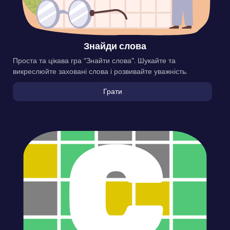
Знайди слова
Проста та цікава гра “Знайти слова”. Шукайте та
викреслюйте заховані слова і розвивайте уважність.
Грати