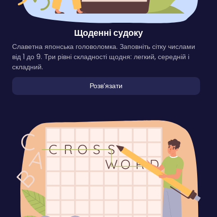
Щоденні судоку
Славетна японська головоломка. Заповніть сітку числами
від 1 до 9. Три рівні складності щодня: легкий, середній і
складний.
Розвʼязати