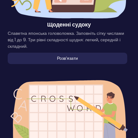
Щоденні судоку
Славетна японська головоломка. Заповніть сітку числами
від 1 до 9. Три рівні складності щодня: легкий, середній і
складний.
Розвʼязати