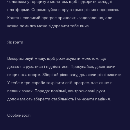
чоловіком у горщику з молотом, щоб підкорити складні
платформи. Спрямовуйся вгору в трьох різних подорожах.
Кожен невеликий прогрес приносить задоволення, але
кожна помилка може відправити тебе вниз.
Як грати
Використовуй мишу, щоб розмахувати молотом, що
дозволяє рухатися і підніматися. Просувайся, досягаючи
вищих платформ. Зберігай рівновагу, долаючи різні виклики.
У тебе є три спроби закріпити свій прогрес, але лише в
певних зонах. Порада: повільні, контрольовані рухи
допомагають зберегти стабільність і уникнути падіння.
Особливості