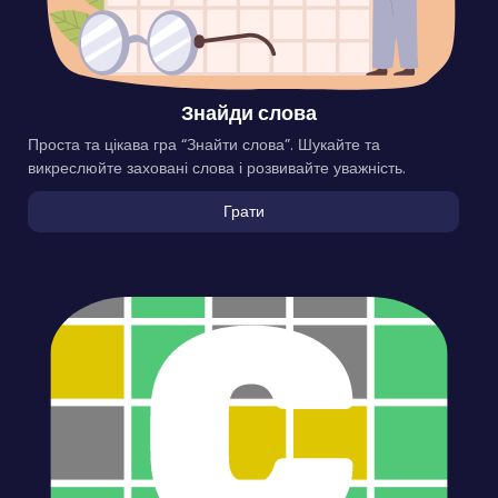
Знайди слова
Проста та цікава гра “Знайти слова”. Шукайте та
викреслюйте заховані слова і розвивайте уважність.
Грати