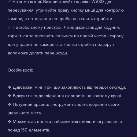
✅ На комп'ютері: Використовуйте клавіші WASD для
пересування, утримуйте праву кнопку миші для контролю
камери, а натискання на пробіл дозволить стрибати.
✅ На мобільному пристрої: Лівий джойстик для ходіння,
торкніться та проведіть пальцем по правій частині екрану
для управління камерою, а кнопка стрибка праворуч
допоможе долати перешкоди.
Особливості:
❖ Дивовижні міні-ігри, що захоплюють від першої секунди.
❖ Відкриття та дослідження сюрпризів на кожному кроці.
❖ Потужний арсенал інструментів для створення свого
ідеального міста.
❖ Можливість втілити найсміливіші стилістичні рішення з
понад 150 елементів.