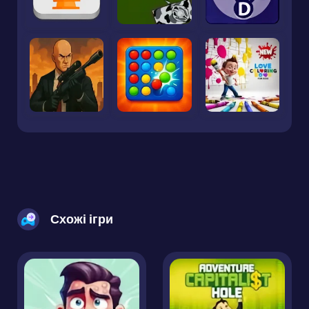
Схожі ігри