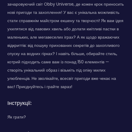
зачаровуючий світ Obby Universe, де кожен крок приносить
нові пригоди та захоплення! У вас є унікальна можливість
стати справжнім майстром екшену та творчості! Як вам ідея
ухилятися від лавових хвиль або долати кмітливі пастки в
маленьких, але мегавеселих іграх? А як щодо вражаючих
відкриттів: від пошуку прихованих секретів до захопливого
спуску на водних гірках? І навіть більше, обирайте стиль,
котрий підходить саме вам із понад 150 елементів —
створіть унікальний образ і візьміть під опіку милих
улюбленців. Не зволікайте, всесвіт пригоди вже чекає на
вас! Приєднуйтесь і грайте зараз!
Інструкції:
Як грати?