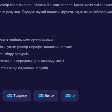
озмір своєї жирафи. Уникай більших ворогів. Кожен матч змінює н
хи розумно. Порада: шукай падаючі фрукти, адже вони забезпечую
ена з глобальними суперниками
більшувати розмір жирафи, поїдаючи фрукти
ля збору ресурсів
вколишнє середовище в кожному матчі
стання від падаючих фруктів
Тварини
Битви
Io