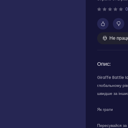
0
Не прац
Опис:
Giraffe Battle 
глобальному рів
швидше за інших
Як грати
Пересувайся за 