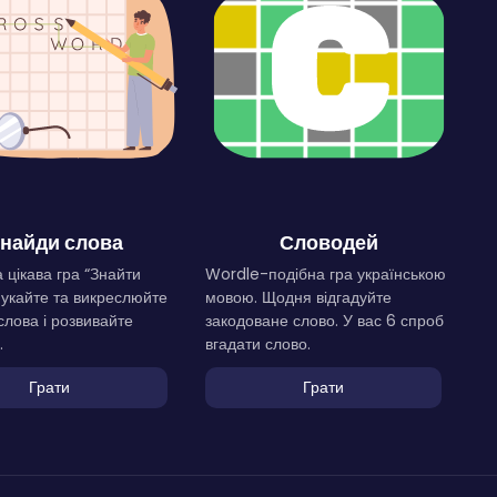
найди слова
Словодей
 цікава гра “Знайти
Wordle-подібна гра українською
Шукайте та викреслюйте
мовою. Щодня відгадуйте
слова і розвивайте
закодоване слово. У вас 6 спроб
.
вгадати слово.
Грати
Грати