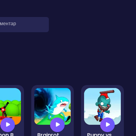
оментар
Cannon Ball IO
Brainrot World Hole.io
Puppy vs Zombie