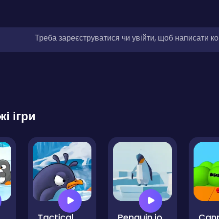
Треба зареєструватися чи увійти, щоб написати к
жі ігри
uin
Tactical Penguin
Penguin.io