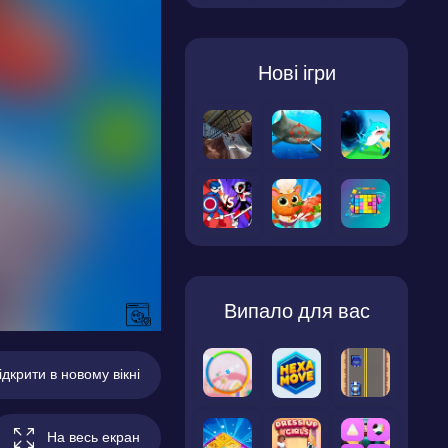
Нові ігри
Випало для вас
ідкрити в новому вікні
На весь екран