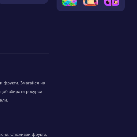
чи фрукти. Змагайся на
 щоб збирати ресурси
али.
каючи. Споживай фрукти,