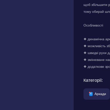
щоб збільшити р
тому обирай шля
Особливості
❖ динамічна ар
❖ можливість з
❖ швидкі рухи д
❖ змінюване на
❖ додаткове зро
Категорії:
Аркади