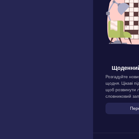
Щоденний
Розгадуйте нови
щодня. Цікаві пі
щоб розвинути л
словниковий зап
Пер