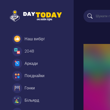
Наш вибір!
2048
Аркади
Поєднайки
Гонки
Більярд