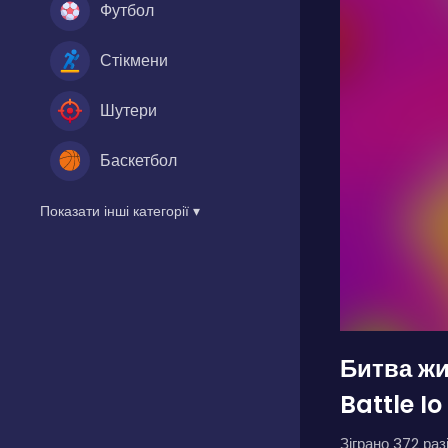
Футбол
Стікмени
Шутери
Баскетбол
Показати інші категорії ▾
Битва жи
Battle Io
Зіграно 372 разі