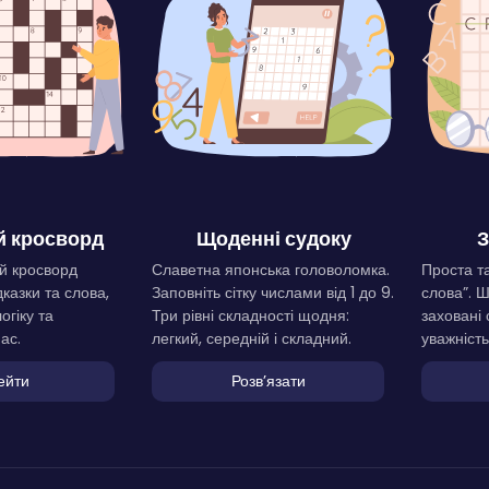
 кросворд
Щоденні судоку
З
й кросворд
Славетна японська головоломка.
Проста та
дказки та слова,
Заповніть сітку числами від 1 до 9.
слова”. 
огіку та
Три рівні складності щодня:
заховані 
ас.
легкий, середній і складний.
уважність
ейти
Розвʼязати