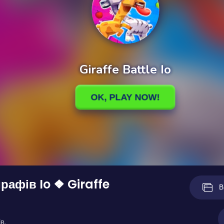
рафів Io ❖ Giraffe
В
в.