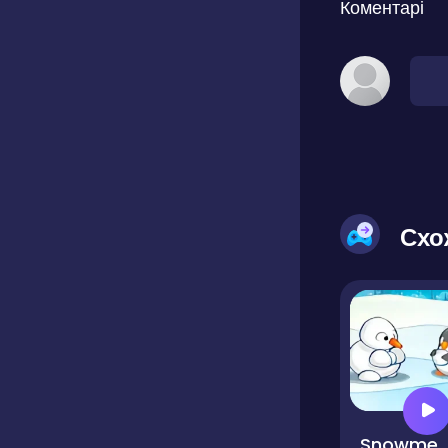
Коментарі
Схо
Snowmen VS Peng