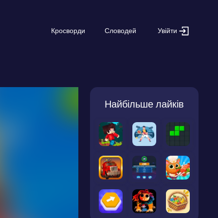
Увійти
Кросворди
Словодей
Найбільше лайків