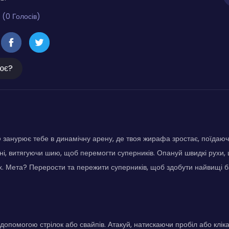
 (0 Голосів)
ює?
Io занурює тебе в динамічну арену, де твоя жирафа зростає, поїдаю
ні, витягуючи шию, щоб перемогти суперників. Опануй швидкі рухи,
. Мета? Перерости та пережити суперників, щоб здобути найвищі б
допомогою стрілок або свайпів. Атакуй, натискаючи пробіл або клі