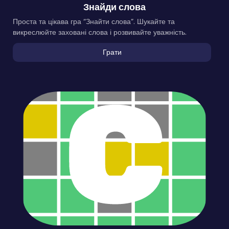
Знайди слова
Проста та цікава гра “Знайти слова”. Шукайте та
викреслюйте заховані слова і розвивайте уважність.
Грати