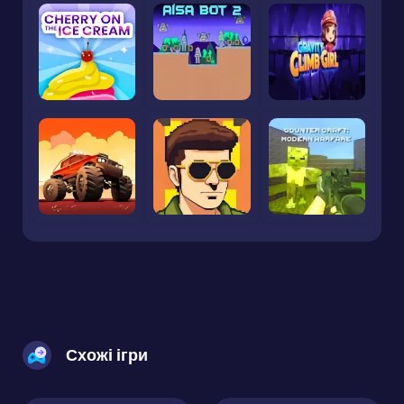
Схожі ігри