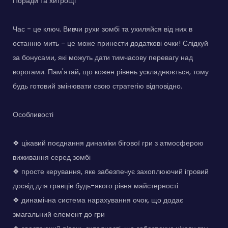
Поради та хитрощі
Час - це ключ. Вивчи рухи зомбі та ухиляйся від них в
останню мить - це може принести додаткові очки! Слідкуй
за бонусами, які можуть дати тимчасову перевагу над
ворогами. Пам'ятай, що кожен рівень ускладнюється, тому
будь готовий змінювати свою стратегію відповідно.
Особливості
❖ цікавий поєднання динаміки бігової гри з атмосферою
виживання серед зомбі
❖ просте керування, яке забезпечує захоплюючий ігровий
досвід для гравців будь-якого рівня майстерності
❖ динамічна система нарахування очок, що додає
змагальний елемент до гри