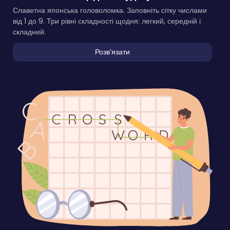
Славетна японська головоломка. Заповніть сітку числами
від 1 до 9. Три рівні складності щодня: легкий, середній і
складний.
Розвʼязати