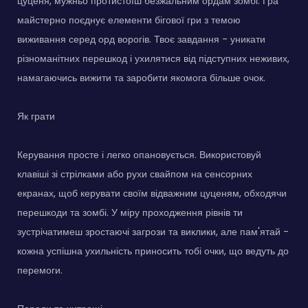
цуценя, мужньо протистоїш безжальним ордам зомбі. Гра
майстерно поєднує елементи бігової гри з темою
виживання серед орд ворогів. Твоє завдання - уникати
різноманітних перешкод і ухилятися від підступних неживих,
намагаючись вижити та заробити якомога більше очок.
Як грати
Керування просте і легко опановується. Використовуй
клавіші зі стрілками або рухи свайпом на сенсорних
екранах, щоб керувати своїм відважним цуценям, обходячи
перешкоди та зомбі. У міру проходження рівнів ти
зустрічатимеш зростаючі загрози та виклики, але пам'ятай -
кожна успішна ухильність приносить тобі очки, що ведуть до
перемоги.