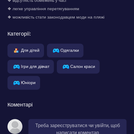
❖ відсутність обмежень у часі
❖ легке управління перетягуванням
❖ можливість стати законодавцем моди на пляжі
Категорії:
Для дітей
Одягалки
Ігри для дівчат
Салон краси
Юніори
Коментарі
Треба зареєструватися чи увійти, щоб
написати коментар