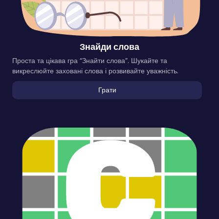
Знайди слова
Проста та цікава гра “Знайти слова”. Шукайте та
викреслюйте заховані слова і розвивайте уважність.
Грати