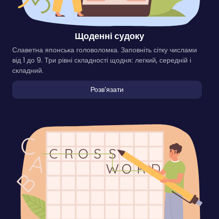
Щоденні судоку
Славетна японська головоломка. Заповніть сітку числами
від 1 до 9. Три рівні складності щодня: легкий, середній і
складний.
Розвʼязати