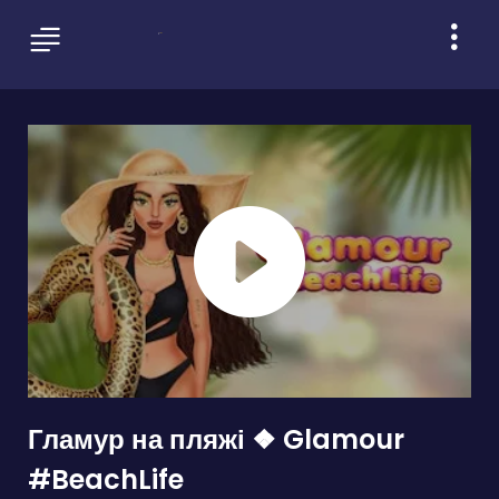
Гламур на пляжі ❖ Glamour
#BeachLife