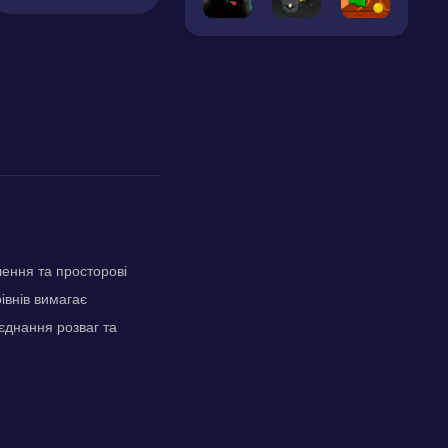
лення та просторові
івнів вимагає
єднання розваг та