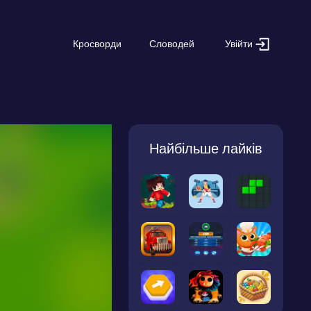
Увійти
Кросворди
Словодей
Найбільше лайків