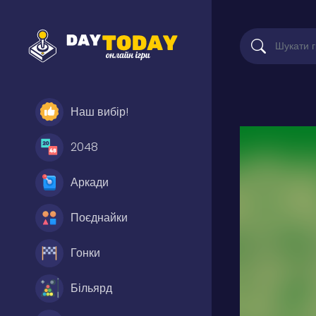
Наш вибір!
2048
Аркади
Поєднайки
Гонки
Більярд