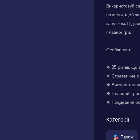
Використовуй се
натисни, щоб за
запуском. Підка
плавної гри.
Особливості
❖ 25 рівнів, що
❖ Стратегічне 
❖ Використання
❖ Плавний ігро
❖ Поєднання роз
Категорії:
Пазли