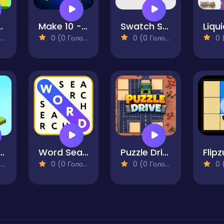
 & Hit - PRO
Make 10 - Puzzle
Swatch Swap - Blocks Puzzle
)
0 (0 Голосів)
0 (0 Голосів)
0 (0
tric Lamps Move
Word Search - Word Puzzle
Puzzle Drive
Flipz
)
0 (0 Голосів)
0 (0 Голосів)
0 (0