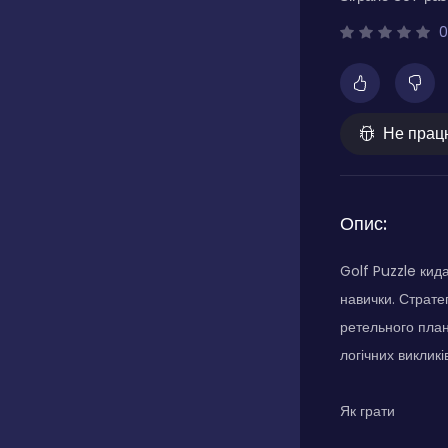
0
Не прац
Опис:
Golf Puzzle кид
навички. Страте
ретельного план
логічних викликів
Як грати