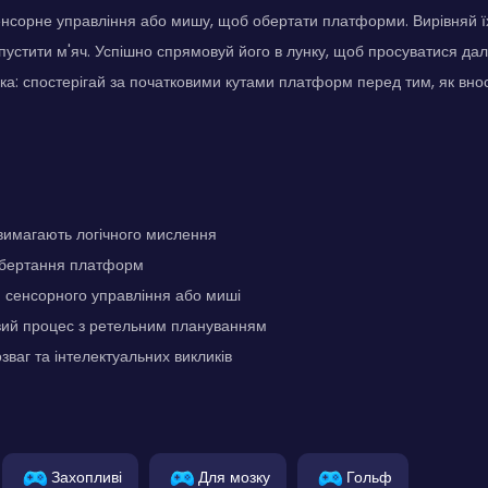
нсорне управління або мишу, щоб обертати платформи. Вирівняй їх
пустити м'яч. Успішно спрямовуй його в лунку, щоб просуватися далі
зка: спостерігай за початковими кутами платформ перед тим, як внос
 вимагають логічного мислення
обертання платформ
 сенсорного управління або миші
вий процес з ретельним плануванням
ваг та інтелектуальних викликів
Захопливі
Для мозку
Гольф