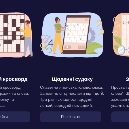
 кросворд
Щоденні судоку
З
й кросворд
Славетна японська головоломка.
Проста та
дказки та слова,
Заповніть сітку числами від 1 до 9.
слова”. 
огіку та
Три рівні складності щодня:
заховані 
ас.
легкий, середній і складний.
уважність
ейти
Розвʼязати