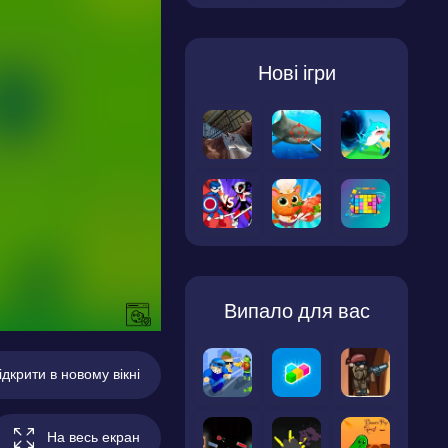
Нові ігри
Випало для вас
ідкрити в новому вікні
На весь екран