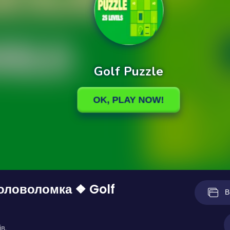
оловоломка ❖ Golf
В
в.