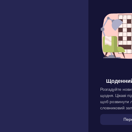
Щоденний
Розгадуйте нови
щодня. Цікаві пі
щоб розвинути л
словниковий зап
Пер