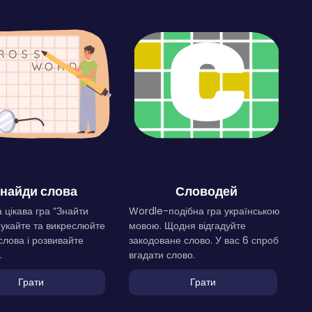
найди слова
Словодей
 цікава гра “Знайти
Wordle-подібна гра українською
Шукайте та викреслюйте
мовою. Щодня відгадуйте
слова і розвивайте
закодоване слово. У вас 6 спроб
.
вгадати слово.
Грати
Грати