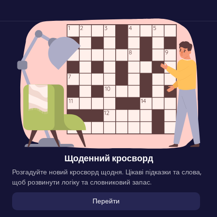
Щоденний кросворд
Розгадуйте новий кросворд щодня. Цікаві підказки та слова,
щоб розвинути логіку та словниковий запас.
Перейти