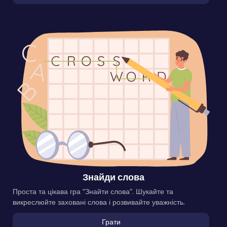
Знайди слова
Проста та цікава гра “Знайти слова”. Шукайте та
викреслюйте заховані слова і розвивайте уважність.
Грати