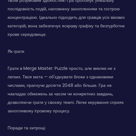
твоїм розумовим здібностям! Гра пропонує унікальну
послідовність подій, наповнену захопленням та гострою
концентрацією. Ідеально підходить для гравців усіх вікових
категорій, вона забезпечує яскраву графіку та безтурботне
ігрове середовище.
Як грати
Грати в Merge Master: Puzzle просто, але виклик не з
легких. Твоя мета — об'єднувати блоки з однаковими
числами, прагнучи досягти 2048 або більше. Гра не
накладає обмежень за часом чи конкретних завдань,
дозволяючи грати у своєму темпі. Легке керування сприяє
захопливому ігровому процесу.
Поради та хитрощі