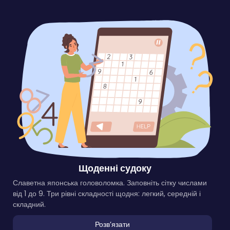
Щоденні судоку
Славетна японська головоломка. Заповніть сітку числами
від 1 до 9. Три рівні складності щодня: легкий, середній і
складний.
Розвʼязати