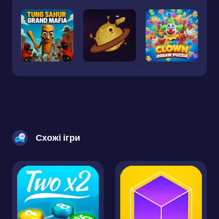
Схожі ігри