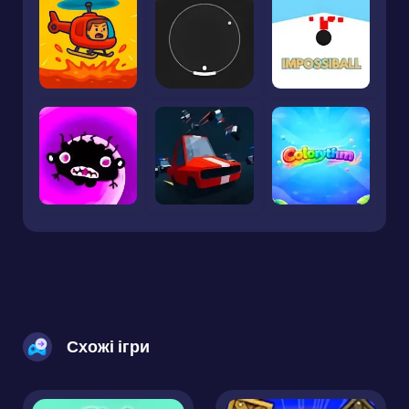
Схожі ігри