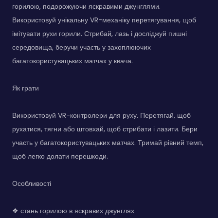
горилою, подорожуючи яскравими джунглями.
Використовуй унікальну VR-механіку перетягування, щоб
імітувати рухи горили. Стрибай, лазь і досліджуй пишні
середовища, беручи участь у захоплюючих
багатокористувацьких матчах у квача.
Як грати
Використовуй VR-контролери для руху. Перетягай, щоб
рухатися, тягни або штовхай, щоб стрибати і лазити. Бери
участь у багатокористувацьких матчах. Тримай рівний темп,
щоб легко долати перешкоди.
Особливості
❖ стань горилою в яскравих джунглях