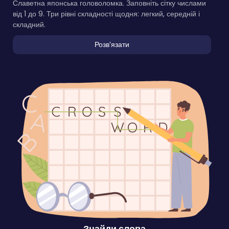
Славетна японська головоломка. Заповніть сітку числами
від 1 до 9. Три рівні складності щодня: легкий, середній і
складний.
Розвʼязати
Знайди слова