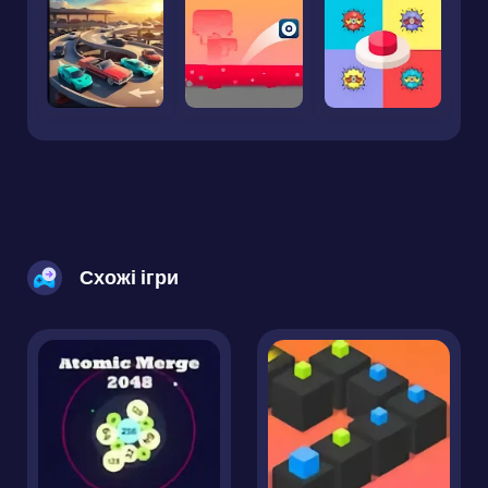
Схожі ігри