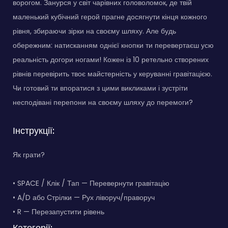
ворогом. Занурся у світ чарівних головоломок, де твій
маленький кубічний герой прагне досягнути кінця кожного
рівня, збираючи зірки на своєму шляху. Але будь
обережним: натисканням однієї кнопки ти перевертаєш усю
реальність догори ногами! Кожен із 10 ретельно створених
рівнів перевірить твоє майстерність у керуванні гравітацією.
Чи готовий ти впоратися з цими викликами і зустріти
несподівані перепони на своєму шляху до перемоги?
Інструкції:
Як грати?
• SPACE / Клік / Тап — Перевернути гравітацію
• A/D або Стрілки — Рух ліворуч/праворуч
• R — Перезапустити рівень
Категорії: