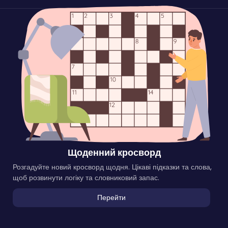
Щоденний кросворд
Розгадуйте новий кросворд щодня. Цікаві підказки та слова,
щоб розвинути логіку та словниковий запас.
Перейти