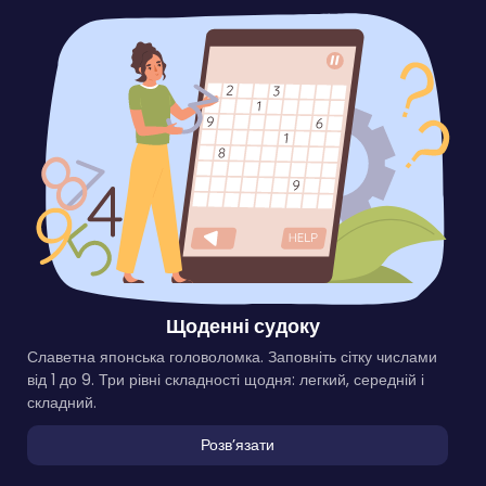
Щоденні судоку
Славетна японська головоломка. Заповніть сітку числами
від 1 до 9. Три рівні складності щодня: легкий, середній і
складний.
Розвʼязати