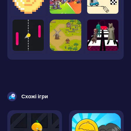
Схожі ігри