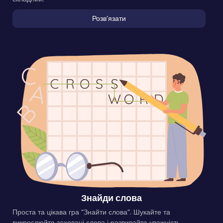
Розвʼязати
Знайди слова
Проста та цікава гра “Знайти слова”. Шукайте та
викреслюйте заховані слова і розвивайте уважність.