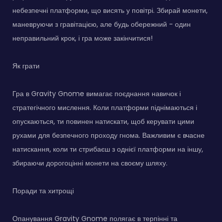
небезпечні платформи, що висять у повітрі. Збирай монети,
маневруючи з гравітацією, але будь обережний - один
неправильний крок, і гра може закінчитися!
Як грати
Гра в Gravity Gnome вимагає поєднання навичок і
стратегічного мислення. Коли платформи піднімаються і
опускаються, ти повинен натискати, щоб керувати цими
рухами для безпечного проходу гнома. Важливим є вчасне
натискання, коли ти стрибаєш з однієї платформи на іншу,
збираючи дорогоцінні монети на своєму шляху.
Поради та хитрощі
Опанування Gravity Gnome полягає в терпінні та