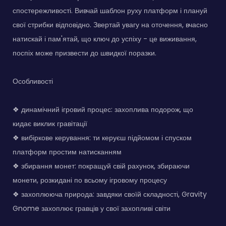
спостережливості. Вивчай шаблон руху платформ і плануй
свої стрибки відповідно. Звертай увагу на оточення, вчасно
натискай і пам'ятай, що ключ до успіху - це виживання,
поспіх може призвести до швидкої поразки.
Особливості
❖ динамічний ігровий процес: захоплива подорож, що
кидає виклик гравітації
❖ вибіркове керування: ти керуєш підйомом і спуском
платформ простим натисканням
❖ збирання монет: покращуй свій рахунок, збираючи
монети, розкидані по всьому ігровому процесу
❖ захоплююча природа: завдяки своїй складності, Gravity
Gnome захоплює гравців у свої захопливі світи