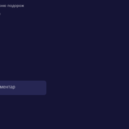
їхню подорож
м
оментар