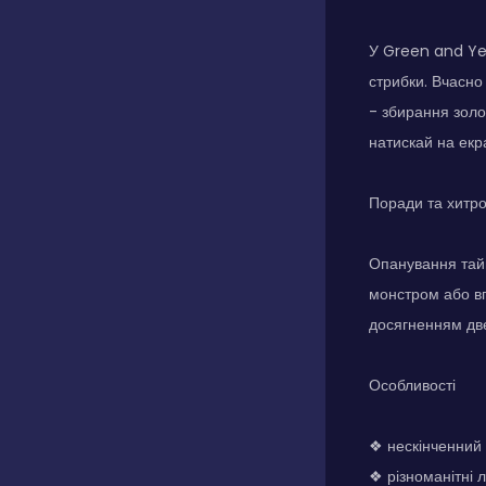
У Green and Yel
стрибки. Вчасно
- збирання золо
натискай на екр
Поради та хитр
Опанування таймі
монстром або вп
досягненням две
Особливості
❖ нескінченний 
❖ різноманітні 