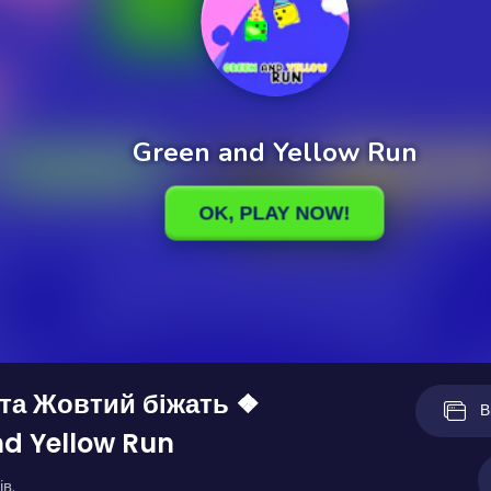
та Жовтий біжать ❖
В
d Yellow Run
ів.