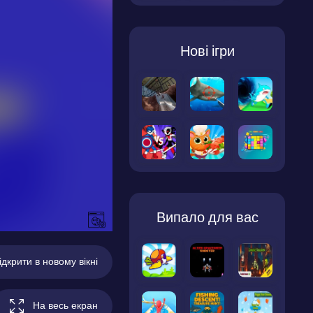
Нові ігри
Випало для вас
ідкрити в новому вікні
На весь екран