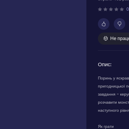
0
Не прац
Опис:
Поринь у яскрав
пригодницької п
завдання - керу
розчавити монст
наступного рівня
Як грати