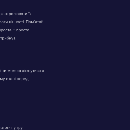
 контролювати їх
ати цінності. Пам'ятай
просте - просто
стрибнув.
і ти можеш зіткнутися з
ому етапі перед
атегічну гру