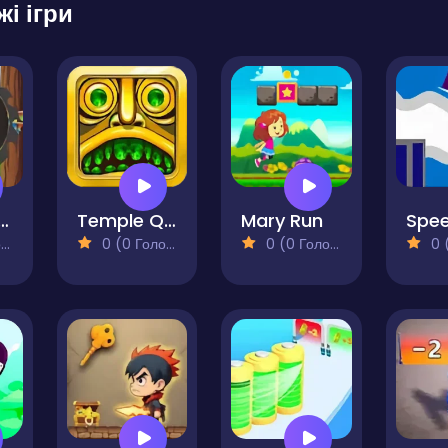
жі ігри
 Run on the Wall
Temple Quest
Mary Run
)
0 (0 Голосів)
0 (0 Голосів)
0 (0