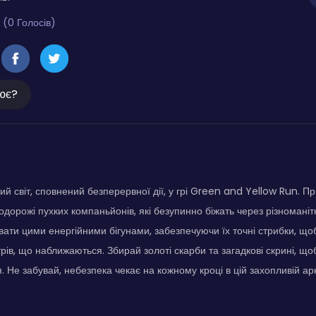
 (0 Голосів)
ює?
ий світ, сповнений безперервної дії, у грі Green and Yellow Run. П
одорожі пухких компаньйонів, які безупинно біжать через різномані
вати цими енергійними бігунами, забезпечуючи їх точні стрибки, що
рів, що наближаються. Збирай золоті скарби та загадкові скрині, що
. Не забувай, небезпека чекає на кожному кроці в цій захопливій арк