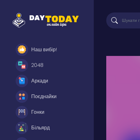
Наш вибір!
2048
Аркади
Поєднайки
Гонки
Більярд