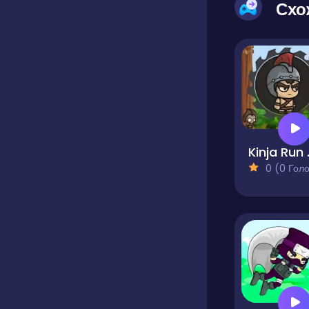
Схо
Kinja
0 (0 Голосів