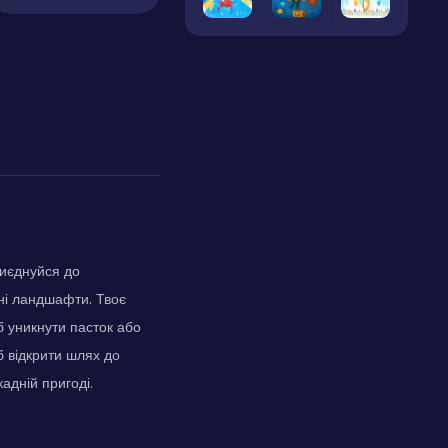
риєднуйся до
тні ландшафти. Твоє
б уникнути пасток або
б відкрити шлях до
адній пригоді.