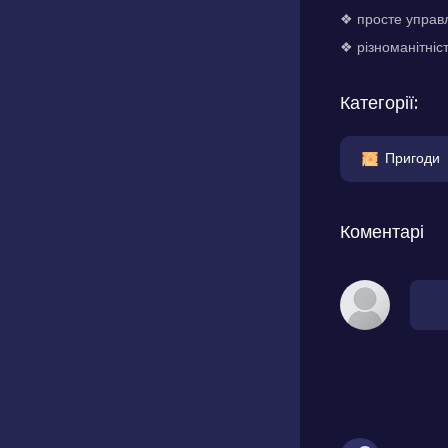
❖ просте управл
❖ різноманітніст
Категорії:
Пригоди
Коментарі