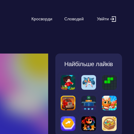
Увійти
Кросворди
Словодей
Найбільше лайків