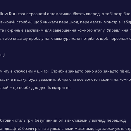
low Run твої персонажі автоматично біжать вперед, а тобі потрібно
 виконуй стрибки, щоб уникати перешкод, перемагати монстрів і збир
та і скринь є важливим для завершення кожного етапу. Управління 
ан або клавішу пробілу на клавіатурі, коли потрібно, щоб персонаж 
ощі
нгу є ключовим у цій грі. Стрибни занадто рано або занадто пізно, 
асти в пастку. Будь уважним, збираючи все золото і скрині на кожн
рей - це необхідно для їх відкриття.
біговий стиль гри: безупинний біг з викликами у вигляді перешкод
ландшафти: безліч рівнів з унікальними макетами, що заохочують стр