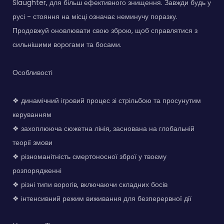
Slaughter, для більш ефективного знищення. Завжди будь у
русі - стояння на місці означає неминучу поразку.
Продовжуй оновлювати свою зброю, щоб справлятися з
сильнішими ворогами та босами.
Особливості
❖ динамічний ігровий процес зі стрільбою та просунутим
керуванням
❖ захоплююча сюжетна лінія, заснована на глобальній
теорії змови
❖ різноманітність смертоносної зброї у твоєму
розпорядженні
❖ різні типи ворогів, включаючи складних босів
❖ інтенсивний режим виживання для безперервної дії