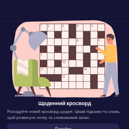
Щоденний кросворд
Розгадуйте новий кросворд щодня. Цікаві підказки та слова,
щоб розвинути логіку та словниковий запас.
Перейти