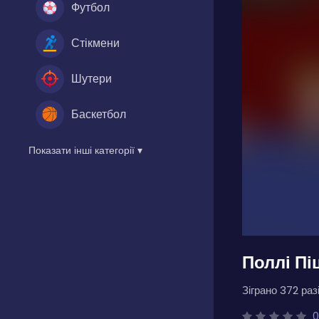
Футбол
Стікмени
Шутери
Баскетбол
Показати інші категорії ▾
Поллі Пі
Зіграно 372 разі
0