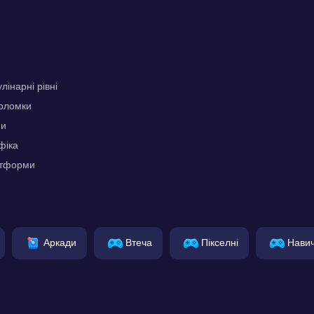
лінарні рівні
воломки
ми
фіка
атформи
Аркади
Втеча
Пікселні
Нави