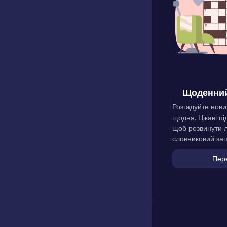
Щоденний
Розгадуйте нови
щодня. Цікаві пі
щоб розвинути л
словниковий зап
Пер