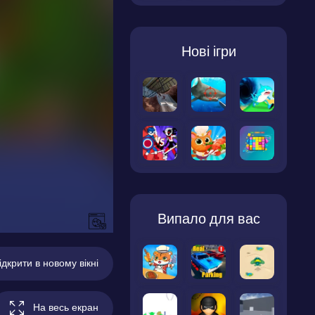
Нові ігри
Випало для вас
ідкрити в новому вікні
На весь екран