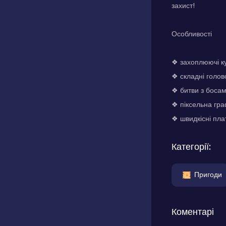
захист!
Особливості
❖ захоплюючі ку
❖ складні голо
❖ битви з боса
❖ піксельна гра
❖ швидкісні пл
Категорії:
Пригоди
Коментарі