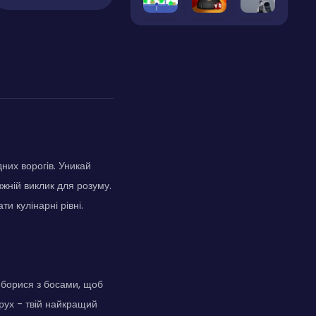
них ворогів. Уникай
жній виклик для розуму.
и кулінарні рівні.
а борися з босами, щоб
рух - твій найкращий