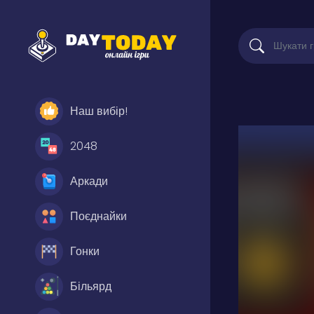
Наш вибір!
2048
Аркади
Поєднайки
Гонки
Більярд