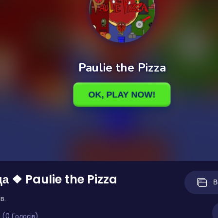
ца ❖ Paulie the Pizza
В
в.
 (0 Голосів)