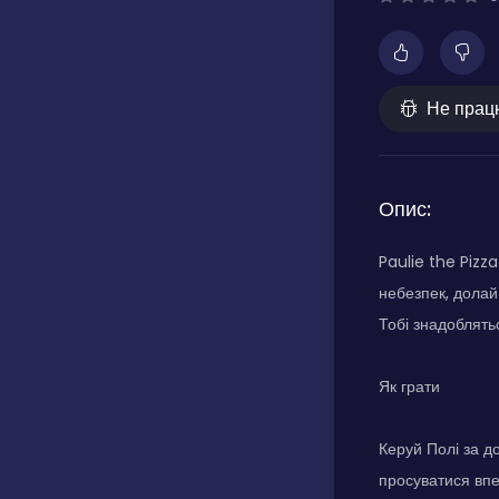
Не прац
Опис:
Paulie the Pizz
небезпек, долай
Тобі знадоблятьс
Як грати
Керуй Полі за до
просуватися впе