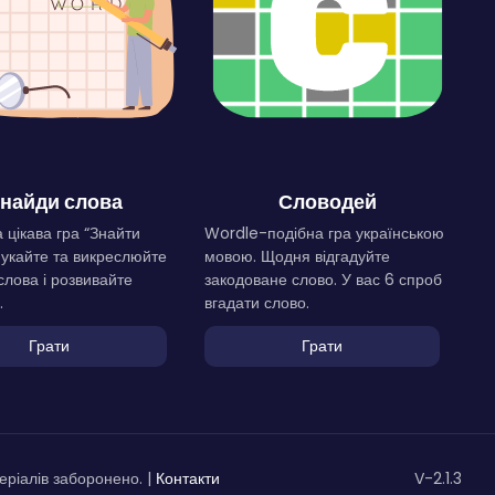
найди слова
Словодей
 цікава гра “Знайти
Wordle-подібна гра українською
Шукайте та викреслюйте
мовою. Щодня відгадуйте
слова і розвивайте
закодоване слово. У вас 6 спроб
.
вгадати слово.
Грати
Грати
ріалів заборонено. |
Контакти
V-2.1.3