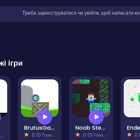
Треба зареєструватися чи увійти, щоб написати к
жі ігри
BrutusGame
Noob Steve Dark
)
0 (0 Голосів)
0 (0 Голосів)
0 (0