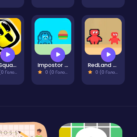
The Squared
Impostor Crab
RedLand Water is life
 Голосів)
0 (0 Голосів)
0 (0 Голосів)