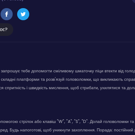
ює?
a запрошує тебе допомогти сміливому шматочку піци втекти від голод
 складні платформи та розв'язуй головоломки, що викликають справ
я спритність і швидкість мислення, щоб стрибати, ухилятися та долат
помогою стрілок або клавіш "W", "A", "S", "D". Долай головоломки т
ред. Будь напоготові, щоб уникнути захоплення. Порада: постійний 