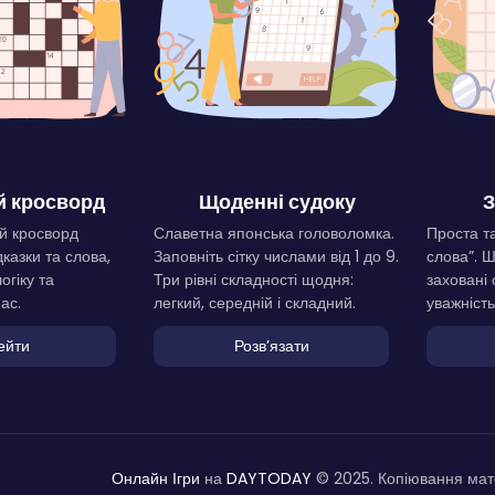
 кросворд
Щоденні судоку
З
й кросворд
Славетна японська головоломка.
Проста та
дказки та слова,
Заповніть сітку числами від 1 до 9.
слова”. 
огіку та
Три рівні складності щодня:
заховані 
ас.
легкий, середній і складний.
уважність
ейти
Розвʼязати
Онлайн Ігри
на
DAYTODAY
© 2025. Копіювання мате