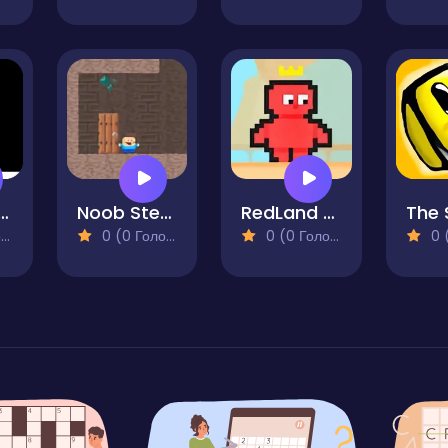
it Venom
Noob Steve Cave
RedLand Water Cut Off
)
0 (0 Голосів)
0 (0 Голосів)
0 (0