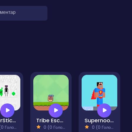
оментар
EnderStick Skymap
Tribe Escape
Supernoob Prison Easter
 Голосів)
0 (0 Голосів)
0 (0 Голосів)