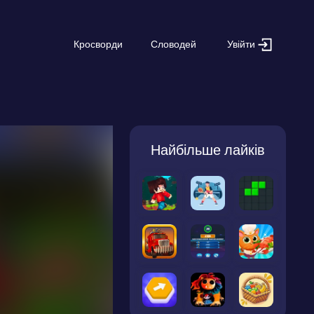
Увійти
Кросворди
Словодей
Найбільше лайків