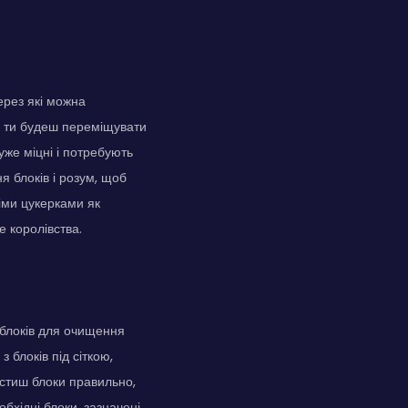
через які можна
ле ти будеш переміщувати
уже міцні і потребують
 блоків і розум, щоб
іми цукерками як
 королівства.
блоків для очищення
 блоків під сіткою,
містиш блоки правильно,
бхідні блоки, зазначені