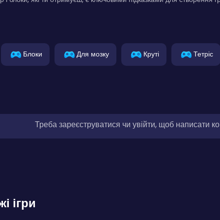
Блоки
Для мозку
Круті
Тетріс
Треба зареєструватися чи увійти, щоб написати к
жі ігри