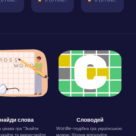
 Голосів)
0 (0 Голосів)
0 (0 Голосів)
найди слова
Словодей
 цікава гра “Знайти
Wordle-подібна гра українською
Шукайте та викреслюйте
мовою. Щодня відгадуйте