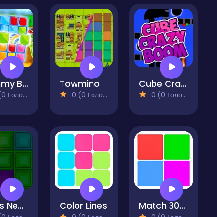
Gummy Blocks Evolution
Towmino
Cube Crazy Boom
 Голосів)
0 (0 Голосів)
0 (0 Голосів)
Tetris Neon
Color Lines
Match 3030!