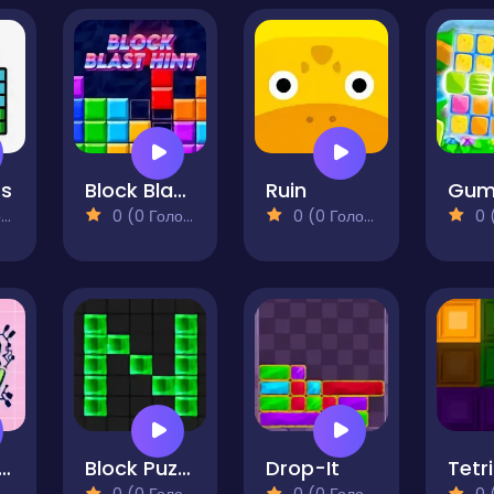
ts
Block Blast Hint
Ruin
)
0 (0 Голосів)
0 (0 Голосів)
0 (0
ber Monday
Block Puzzle Chuzzle Classic
Drop-It