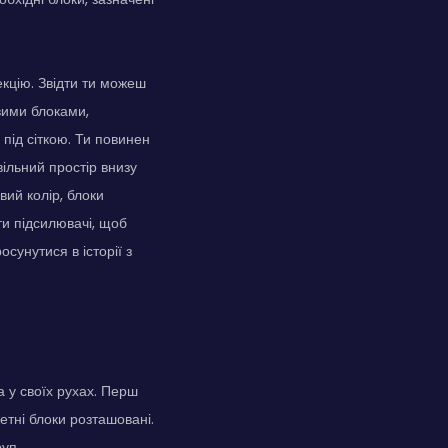
екцію. Звідти ти можеш
овими блоками,
 під сіткою. Ти повинен
вільний простір внизу
вий колір, блоки
ти підсилювачі, щоб
сунутися в історії з
а у своїх рухах. Перш
ретні блоки розташовані.
уп.