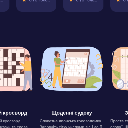
)
0 (0 Голосів)
0 (0 Голосів)
0 (0
 кросворд
Щоденні судоку
З
й кросворд
Славетна японська головоломка.
Проста та
дказки та слова,
Заповніть сітку числами від 1 до 9.
слова”. 