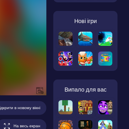
Нові ігри
Випало для вас
ідкрити в новому вікні
На весь екран