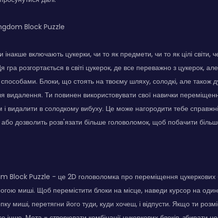
gdom Block Puzzle
чи інакше включають цукерки, чи то як предмети, чи то як цілі світи, 
я гра розгортається в світі цукерок, де все переважно з цукерок, а
 способами. Блоки, що стоять на твоєму шляху, солодкі, але також д
ля видалення. Ти повинен використовувати свої навички переміщення
ом і видалити в солодкому вибуху. Це може нагородити тебе справжн
або дозволить розв'язати більше головоломок, щоб побачити більше
Block Puzzle - це 2D головоломка про переміщення цукеркових 
огою миші. Щоб перемістити блоки на місце, наведи курсор на один з
пку миші, перетягни його туди, куди хочеш, і відпусти. Якщо ти роз
е інше. Мета - створювати комбінації цукеркових блоків, збирати нео