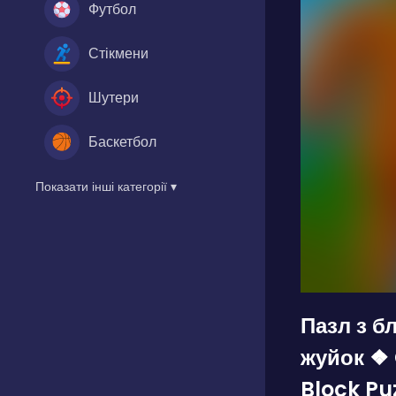
Футбол
Стікмени
Шутери
Баскетбол
Показати інші категорії ▾
Пазл з б
жуйок ❖
Block Pu