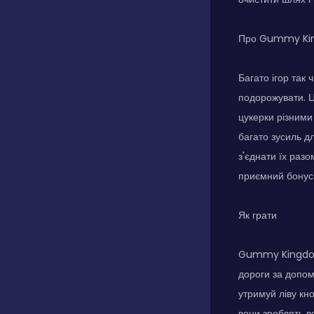
Про Gummy Kin
Багато ігор так 
подорожувати. Ц
цукерки різними
багато зусиль д
з'єднати їх раз
приємний бонус 
Як грати
Gummy Kingdom 
дороги за допом
утримуй ліву кно
вони зроблять вс