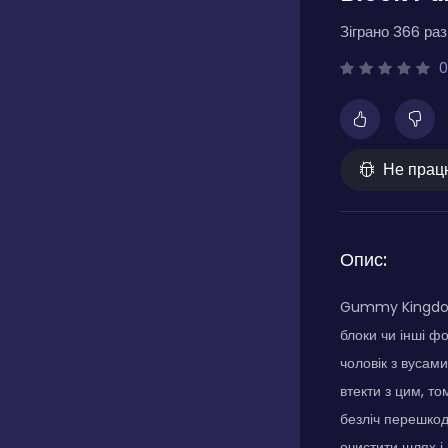
Зіграно 366 разі
0
Не прац
Опис:
Gummy Kingdom B
блоки чи інші ф
чоловік з вусам
втекти з цим, т
безліч перешкод
очистити шлях і