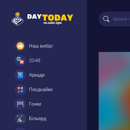
Наш вибір!
2048
Аркади
Поєднайки
Гонки
Більярд