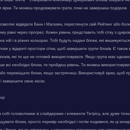
яти зірки. Ти можеш продовжувати грати, поки не завершиш подорож.
зволяє відвідати Банк і Магазин, переглянути свій Рейтинг або Кол
му рівні через прогрес. Кожен рівень представить тобі сітку з цукр
 ній і в різних кольорах. Тобі будуть надані блоки, які вишикуються
оки у відкриті простори сітки, щоб завершити групи блоків. Є також 
локів, які ти ще не готовий використовувати. Якщо група має однако
вши всі необхідні блоки, ти пройдеш рівень. Ти можеш використовува
або переміщати блоки, якщо застрягнеш. Використовуй зірки, щоб про
і завершити свою місію.
ощі
в собі головоломки зі слайдерами і елементи Тетрісу, але дуже точн
щувати блоки, просто перевір необхідні і потім подивися, як ці конк
р і блоки, які ти отримуєш, є ключовими підказками для створення гр