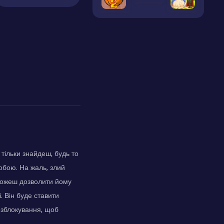
 тільки знайдеш, будь то
собою. На жаль, злий
е можеш дозволити йому
. Він буде ставити
озблокування, щоб