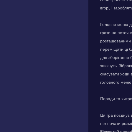
вгорі, і заробл
Головне меню до
грати на поточно
розташованими на
переміщати ці бл
для зберігання б
зникнуть. Зібра
скасувати ходи 
головного меню 
Поради та хитр
Ця гра поєднує 
ніж почати розмі
Відкритий прості