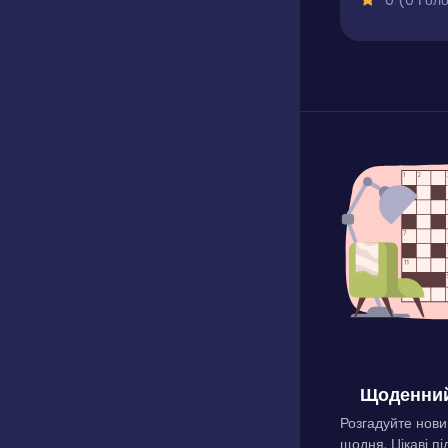
0 (0 Голосів
Щоденний
Розгадуйте нови
щодня. Цікаві пі