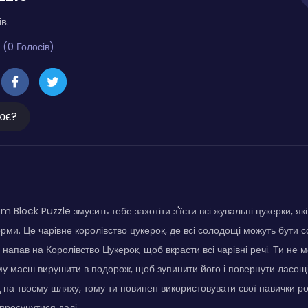
в.
 (0 Голосів)
ює?
lock Puzzle змусить тебе захотіти з'їсти всі жувальні цукерки, які
орми. Це чарівне королівство цукерок, де всі солодощі можуть бути 
и напав на Королівство Цукерок, щоб вкрасти всі чарівні речі. Ти н
ому маєш вирушити в подорож, щоб зупинити його і повернути ласощі
 на твоєму шляху, тому ти повинен використовувати свої навички р
 просунутися далі.