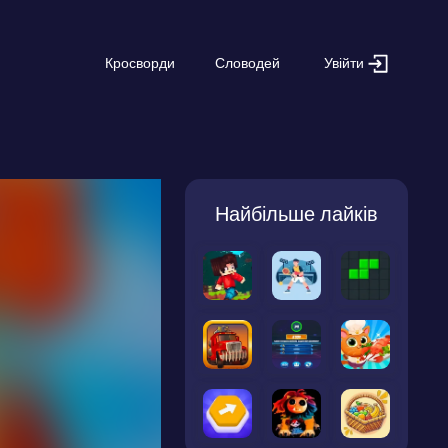
Увійти
Кросворди
Словодей
Найбільше лайків