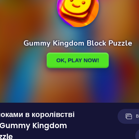
локами в королівстві
В
 Gummy Kingdom
zzle