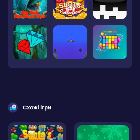
Схожі ігри