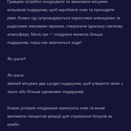
Гравцям потрібно поєднувати та змінювати місцями
кольорові подарунки, щоб заробляти очки та проходити
рівні. Кожен хід супроводжується іскристими анімаціями та
радісними зимовими звуками, створюючи ідеальну святкову
атмосферу. Мета гри — поєднати якомога більше
подарунків, перш ніж закінчаться ходи!
Як грати?
Як грати:
змінюй місцями два сусідні подарунки, щоб утворити лінію з
трьох або більше однакових подарунків.
Кожне успішне поєднання приносить очки та може
викликати ланцюгові реакції для отримання бонусів за
комбо.