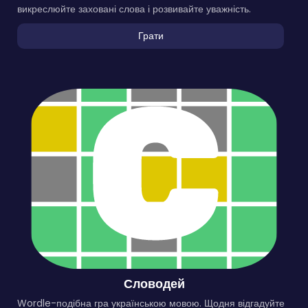
викреслюйте заховані слова і розвивайте уважність.
Грати
Словодей
Wordle-подібна гра українською мовою. Щодня відгадуйте