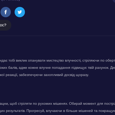
ює?
дає тобі виклик опанувати мистецтво влучності, стріляючи по оберт
оких балів, адже кожне влучне попадання підвищує твій рахунок. Ди
ої реакції, забезпечуючи захопливий досвід щоразу.
ацни, щоб стріляти по рухомих мішенях. Обирай момент для пострі
их результатів. Прогресуй, влучаючи в більше мішеней та покращую