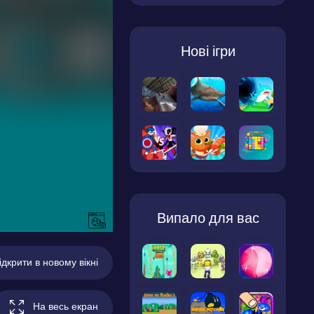
Нові ігри
Випало для вас
ідкрити в новому вікні
На весь екран