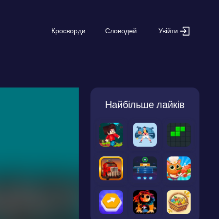
Увійти
Кросворди
Словодей
Найбільше лайків