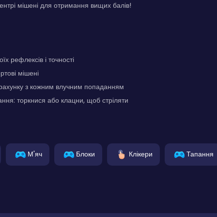
ентрі мішені для отримання вищих балів!
їх рефлексів і точності
ртові мішені
ахунку з кожним влучним попаданням
ння: торкнися або клацни, щоб стріляти
М'яч
Блоки
Клікери
Тапання