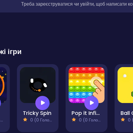
Треба зареєструватися чи увійти, щоб написати к
жі ігри
Tricky Spin
Pop it Infinity
Ball
)
0 (0 Голосів)
0 (0 Голосів)
0 (0