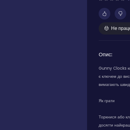
Не прац
Опис:
Gunny Clocks ки
є ключем до вис
вимагають швидк
Як грати
Торкнися або кл
досягти найкращ