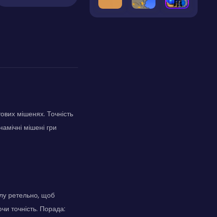
ових мішенях. Точність
намічні мішені гри
лу ретельно, щоб
чи точність. Порада: