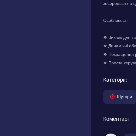
зосередься на ц
Особливості
❖ Виклик для тво
❖ Динамічні обе
❖ Покращення р
❖ Просте керува
Категорії:
Шутери
Коментарі