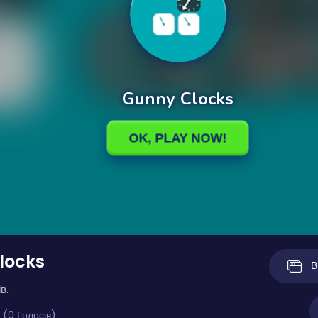
locks
В
в.
 (0 Голосів)