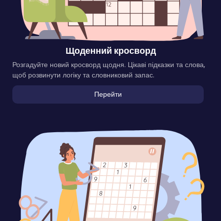
Щоденний кросворд
Розгадуйте новий кросворд щодня. Цікаві підказки та слова,
щоб розвинути логіку та словниковий запас.
Перейти