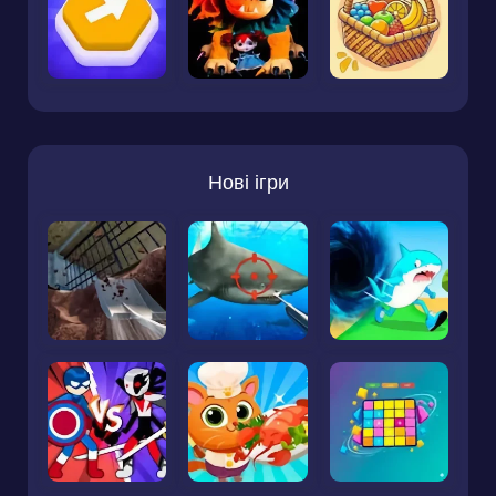
Нові ігри