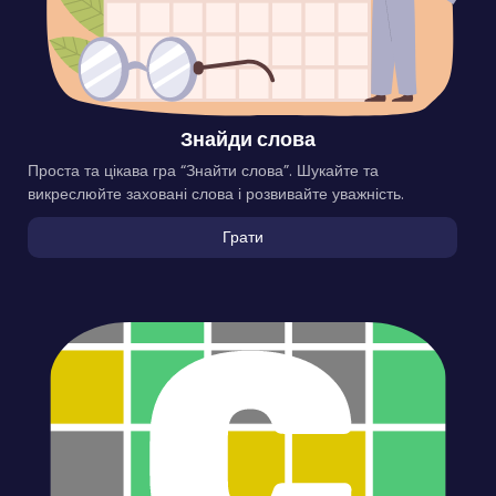
Знайди слова
Проста та цікава гра “Знайти слова”. Шукайте та
викреслюйте заховані слова і розвивайте уважність.
Грати