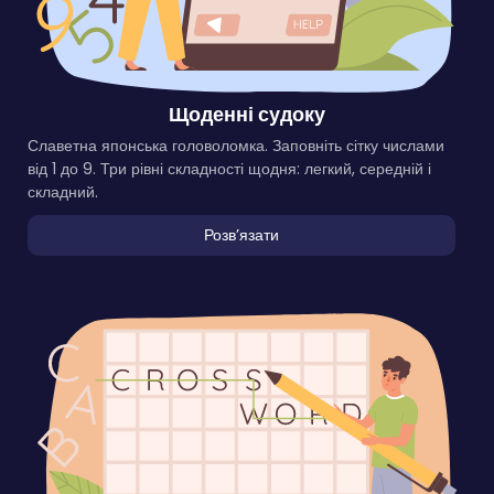
Щоденні судоку
Славетна японська головоломка. Заповніть сітку числами
від 1 до 9. Три рівні складності щодня: легкий, середній і
складний.
Розвʼязати