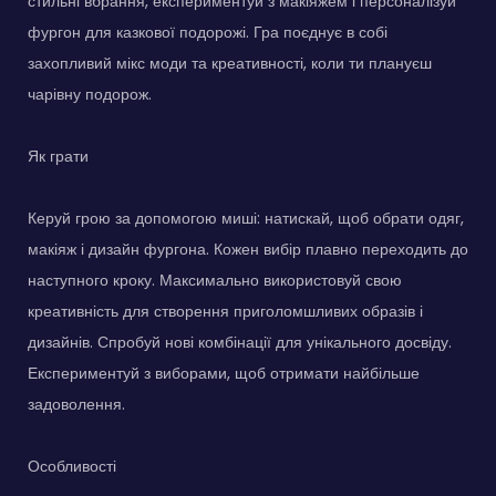
стильні вбрання, експериментуй з макіяжем і персоналізуй
фургон для казкової подорожі. Гра поєднує в собі
захопливий мікс моди та креативності, коли ти плануєш
чарівну подорож.
Як грати
Керуй грою за допомогою миші: натискай, щоб обрати одяг,
макіяж і дизайн фургона. Кожен вибір плавно переходить до
наступного кроку. Максимально використовуй свою
креативність для створення приголомшливих образів і
дизайнів. Спробуй нові комбінації для унікального досвіду.
Експериментуй з виборами, щоб отримати найбільше
задоволення.
Особливості