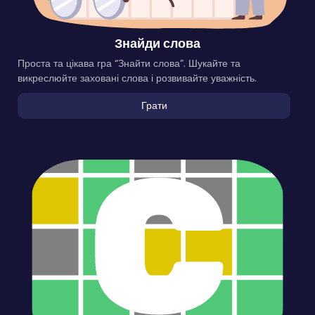
Знайди слова
Проста та цікава гра “Знайти слова”. Шукайте та
викреслюйте заховані слова і розвивайте уважність.
Грати