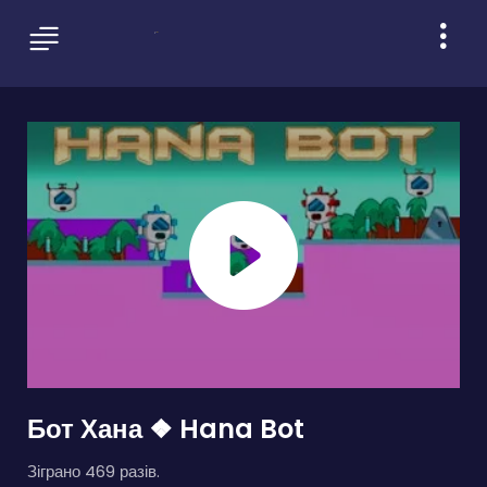
Бот Хана ❖ Hana Bot
Зіграно 469 разів.