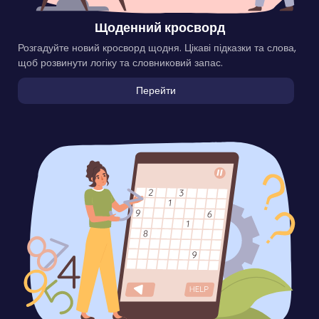
Щоденний кросворд
Розгадуйте новий кросворд щодня. Цікаві підказки та слова,
щоб розвинути логіку та словниковий запас.
Перейти