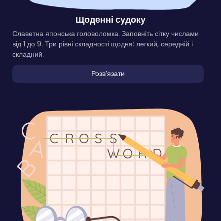
Щоденні судоку
Славетна японська головоломка. Заповніть сітку числами
від 1 до 9. Три рівні складності щодня: легкий, середній і
складний.
Розвʼязати