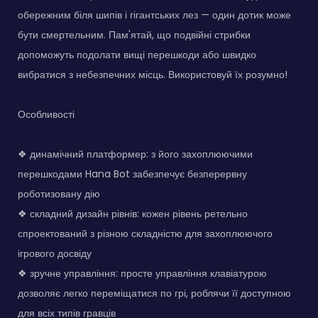
обережним біля шипів і гігантських лез — один дотик може
бути смертельним. Пам'ятай, що подвійні стрибки
допоможуть подолати вищі перешкоди або швидко
вибратися з небезпечних місць. Використовуй їх розумно!
Особливості
❖ динамічний платформер: з його захоплюючими
перешкодами Hana Bot забезпечує безперервну
роботизовану дію
❖ складний дизайн рівнів: кожен рівень ретельно
спроектований з різною складністю для захоплюючого
ігрового досвіду
❖ зручне управління: просте управління клавіатурою
дозволяє легко переміщатися по грі, роблячи її доступною
для всіх типів гравців