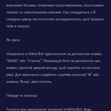
ворожими ботами, літаючими супротивниками, гігантськими
лезами та смертельними шипами. Гра складається з 8
складних рівнів, які поступово ускладнюються, щоб тримати
тебе в напрузі.
Як грати
Управління в Hana Bot здійснюється за допомогою клавіш
"WASD" або "Стрілок". Переміщуй бота за допомогою цих
клавіш і досягай дверей виходу, щоб перейти на наступні
рівні. Для виконання подвійних стрибків натискай 'W' або
клавішу 'Вгору' двічі поспіль.
Поради та хитрощі
Точність має вирішальне значення в Hana Bot. Будь