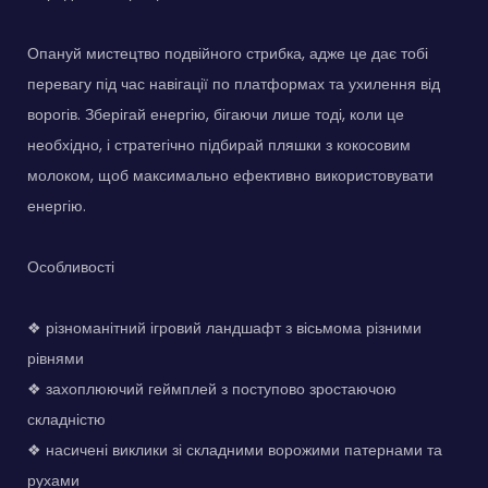
Опануй мистецтво подвійного стрибка, адже це дає тобі
перевагу під час навігації по платформах та ухилення від
ворогів. Зберігай енергію, бігаючи лише тоді, коли це
необхідно, і стратегічно підбирай пляшки з кокосовим
молоком, щоб максимально ефективно використовувати
енергію.
Особливості
❖ різноманітний ігровий ландшафт з вісьмома різними
рівнями
❖ захоплюючий геймплей з поступово зростаючою
складністю
❖ насичені виклики зі складними ворожими патернами та
рухами