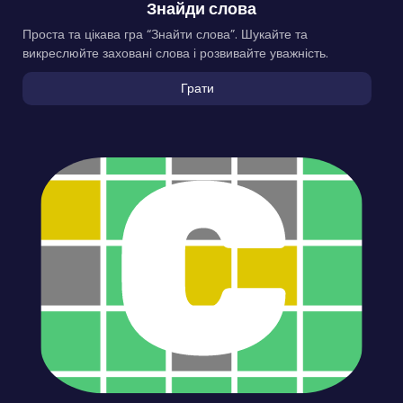
Знайди слова
Проста та цікава гра “Знайти слова”. Шукайте та
викреслюйте заховані слова і розвивайте уважність.
Грати