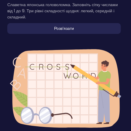
Славетна японська головоломка. Заповніть сітку числами
від 1 до 9. Три рівні складності щодня: легкий, середній і
складний.
Розвʼязати