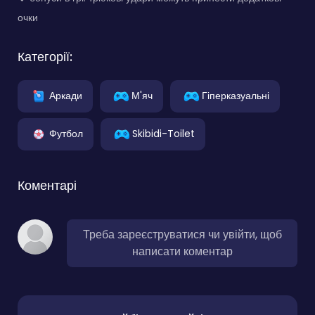
очки
Категорії:
Аркади
М'яч
Гіперказуальні
Футбол
Skibidi-Toilet
Коментарі
Треба зареєструватися чи увійти, щоб
написати коментар