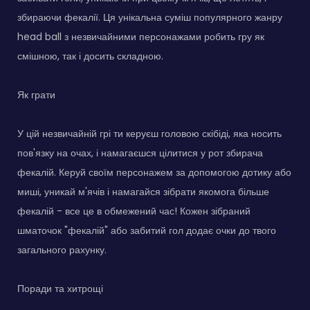
збираючи фекалії. Ця унікальна суміш популярного жанру
head ball з незвичайними персонажами робить гру як
смішною, так і досить складною.
Як грати
У цій незвичайній грі ти керуєш головою скібіді, яка носить
пов'язку на очах, і намагаєшся цілитися у рот збирача
фекалій. Керуй своїм персонажем за допомогою дотику або
миші, уникай м'ячів і намагайся зібрати якомога більше
фекалій - все це в обмежений час! Кожен зібраний
шматочок "фекалій" або забитий гол додає очки до твого
загального рахунку.
Поради та хитрощі