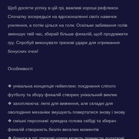
Щоб досягти успіху в цій грі, важливі хороші рефлекси.
Спочатку зосередься на вдосконаленні своїх навичок
ухилення, а потім цілься на голи. Оскільки забивання голів
зменшує твій час, збирай більше фекалій, щоб продовжити
гру. Спробуй виконувати трюкові удари для отримання
бонусних очок!
Особливості
❖ унікальна концепція геймплею: поєднання сліпого
футболу та збору фекалій створює унікальний виклик
❖ захоплююча: легкі для вивчення, але складні для
оволодіння механіки змушують повертатися знову і знову
❖ смішні персонажі: кумедна голова скібіді та збирач
фекалій створюють безліч веселих моментів
❖ бонуси в грі: трюкові удари можуть принести додаткові