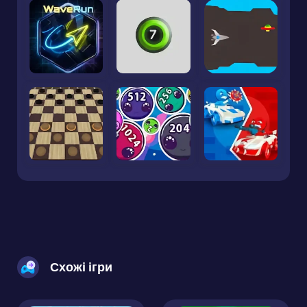
Схожі ігри