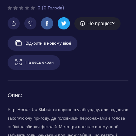
0 (0 Голосів)
Не працює?
Відкрити в новому вікні
На весь екран
Опис:
У грі Heads Up Skibidi ти поринеш у абсурдну, але водночас
захоплюючу пригоду, де головними персонажами є голова
скібіді та збирач фекалій. Мета гри полягає в тому, щоб
забивати голи, уникаючи при цьому м'ячів, що летять, і