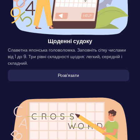
Щоденні судоку
Славетна японська головоломка. Заповніть сітку числами
від 1 до 9. Три рівні складності щодня: легкий, середній і
складний.
Розвʼязати