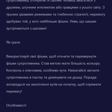
супротивника, оточуючи їх своїми. Можеш змагатися з
друзями, штучним інтелектом або гравцями з усього світу. З
трьома цікавими режимами та глибиною стратегії, перемогу
здобуває той, у кого найбільше фішок. Уяви, що шашки
зустрічаються з шахами!
Як грати
Використовуй свої фішки, щоб оточити та перевернути
фішки супротивника. Став метою мати більшість кольору.
Контроль є ключовим, особливо кути. Намагайся загнати
супротивника в пастку та домінувати на дошці. Порада:
зосередься на захопленні кутів на початку, щоб отримати
перевагу!
Особливості