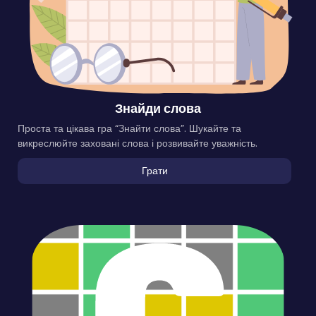
Знайди слова
Проста та цікава гра “Знайти слова”. Шукайте та
викреслюйте заховані слова і розвивайте уважність.
Грати