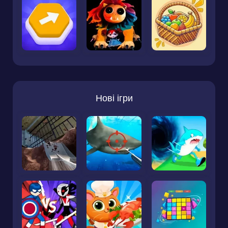
Нові ігри