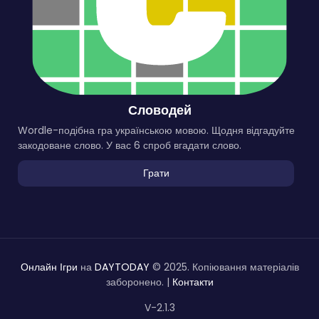
Словодей
Wordle-подібна гра українською мовою. Щодня відгадуйте
закодоване слово. У вас 6 спроб вгадати слово.
Грати
Онлайн Ігри
на
DAYTODAY
© 2025. Копіювання матеріалів
заборонено. |
Контакти
V-2.1.3