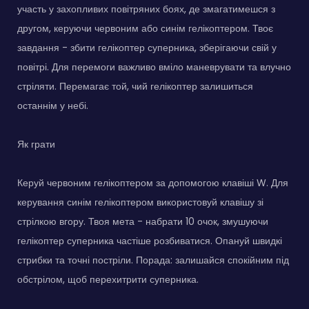
участь у захопливих повітряних боях, де змагатимешся з
другом, керуючи червоним або синім гелікоптером. Твоє
завдання - збити гелікоптер суперника, зберігаючи свій у
повітрі. Для перемоги важливо вміло маневрувати та влучно
стріляти. Перемагає той, чий гелікоптер залишиться
останнім у небі.
Як грати
Керуй червоним гелікоптером за допомогою клавіші W. Для
керування синім гелікоптером використовуй клавішу зі
стрілкою вгору. Твоя мета - набрати 10 очок, змушуючи
гелікоптер суперника частіше розбиватися. Опануй швидкі
стрибки та точні постріли. Порада: залишайся спокійним під
обстрілом, щоб перехитрити суперника.