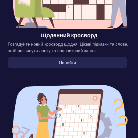
Щоденний кросворд
Розгадуйте новий кросворд щодня. Цікаві підказки та слова,
щоб розвинути логіку та словниковий запас.
Перейти