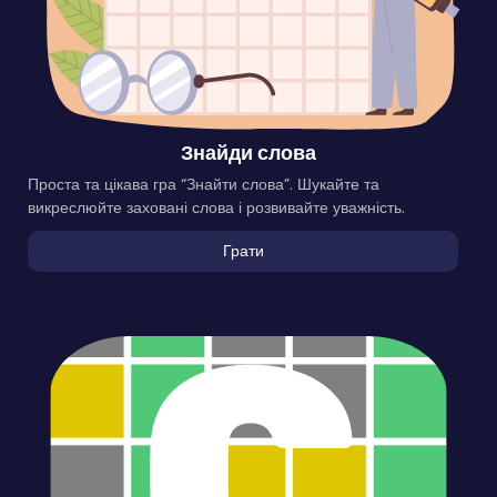
Знайди слова
Проста та цікава гра “Знайти слова”. Шукайте та
викреслюйте заховані слова і розвивайте уважність.
Грати