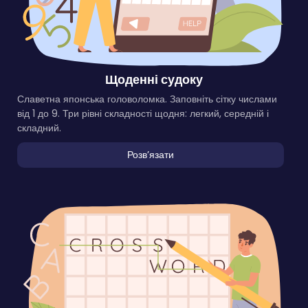
Щоденні судоку
Славетна японська головоломка. Заповніть сітку числами
від 1 до 9. Три рівні складності щодня: легкий, середній і
складний.
Розвʼязати