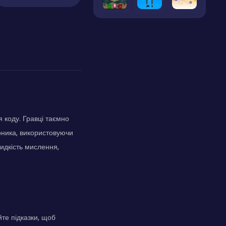
я коду. Гравці таємно
рника, використовуючи
видкість мислення,
йте підказки, щоб