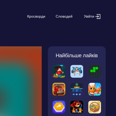
Увійти
Кросворди
Словодей
Найбільше лайків