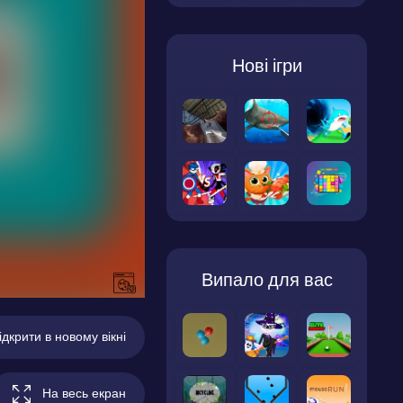
Нові ігри
Випало для вас
ідкрити в новому вікні
На весь екран