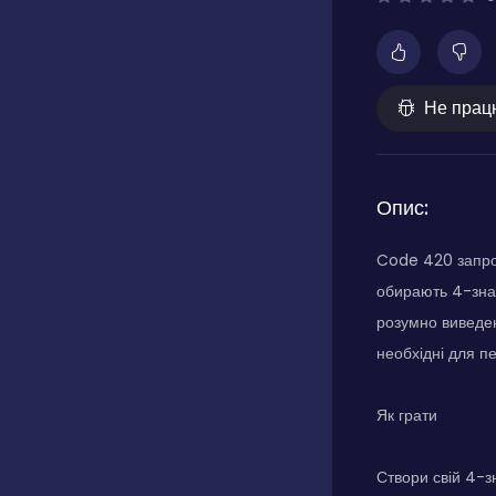
Не прац
Опис:
Code 420 запрошу
обирають 4-знач
розумно виведен
необхідні для п
Як грати
Створи свій 4-з