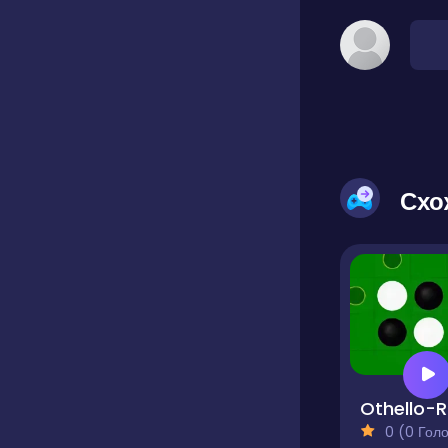
Схо
O
0 (0 Голосів