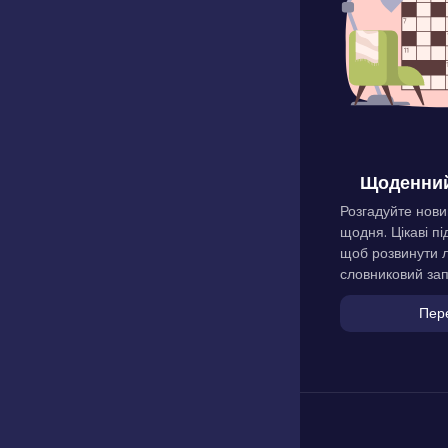
Щоденний
Розгадуйте нови
щодня. Цікаві пі
щоб розвинути л
словниковий зап
Пер