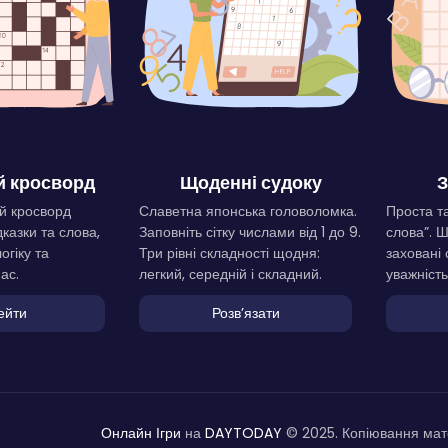
 кросворд
Щоденні судоку
З
й кросворд
Славетна японська головоломка.
Проста та
дказки та слова,
Заповніть сітку числами від 1 до 9.
слова”. 
огіку та
Три рівні складності щодня:
заховані 
ас.
легкий, середній і складний.
уважність
ейти
Розвʼязати
Онлайн Ігри
на
DAYTODAY
© 2025. Копіювання мате