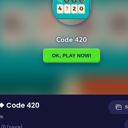
 ❖ Code 420
В
ів.
 (0 Голосів)