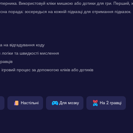
уперника. Використовуй кліки мишкою або дотики для гри. Перший, х
сна порада: зосередься на кожній підказці для отримання підказок.
ра на відгадування коду
логіки та швидкості мислення
гравців
 ігровий процес за допомогою кліків або дотиків
Настільні
Для мозку
На 2 гравці