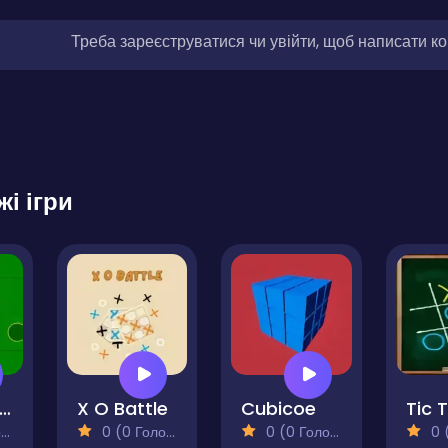
Треба зареєструватися чи увійти, щоб написати к
жі ігри
thello-Reversi
X O Battle
Cubicoe
)
0 (0 Голосів)
0 (0 Голосів)
0 (0