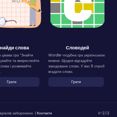
найди слова
Словодей
 цікава гра “Знайти
Wordle-подібна гра українською
Шукайте та викреслюйте
мовою. Щодня відгадуйте
слова і розвивайте
закодоване слово. У вас 6 спроб
.
вгадати слово.
Грати
Грати
ріалів заборонено. |
Контакти
V-2.1.3