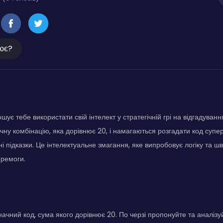
ює?
є тебе використати свій інтелект у стратегічній грі на відгадуванн
ну комбінацію, яка дорівнює 20, і намагаються розгадати код супе
і підказки. Це інтелектуальне змагання, яке випробовує логіку та ш
еремоги.
начний код, сума якого дорівнює 20. По черзі пропонуйте та аналізу