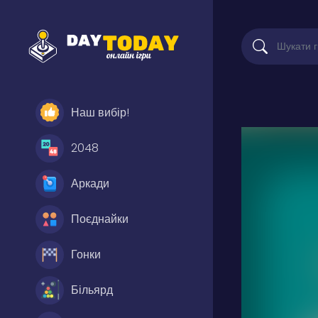
Наш вибір!
2048
Аркади
Поєднайки
Гонки
Більярд