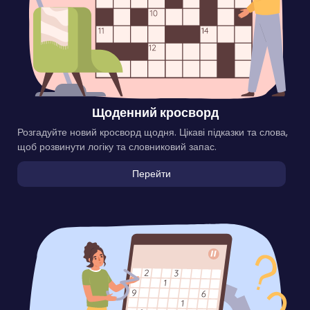
Щоденний кросворд
Розгадуйте новий кросворд щодня. Цікаві підказки та слова,
щоб розвинути логіку та словниковий запас.
Перейти