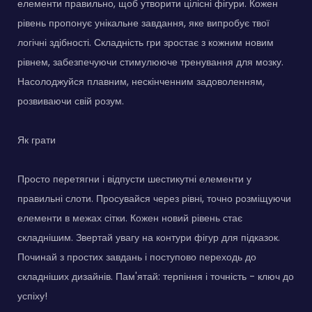
елементи правильно, щоб утворити цілісні фігури. Кожен
рівень пропонує унікальне завдання, яке випробує твої
логічні здібності. Складність гри зростає з кожним новим
рівнем, забезпечуючи стимулююче тренування для мозку.
Насолоджуйся плавним, нескінченним задоволенням,
розвиваючи свій розум.
Як грати
Просто перетягни і відпусти шестикутні елементи у
правильні слоти. Просувайся через рівні, точно розміщуючи
елементи в межах сітки. Кожен новий рівень стає
складнішим. Звертай увагу на контури фігур для підказок.
Починай з простих завдань і поступово переходь до
складніших дизайнів. Пам'ятай: терпіння і точність - ключ до
успіху!