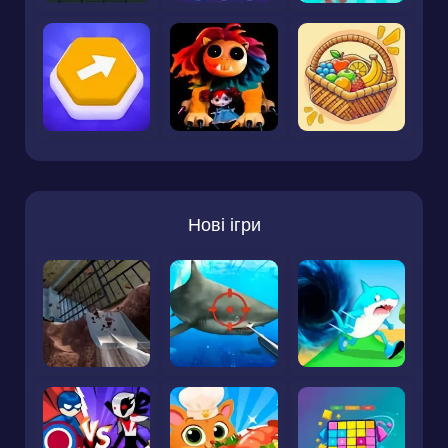
Нові ігри