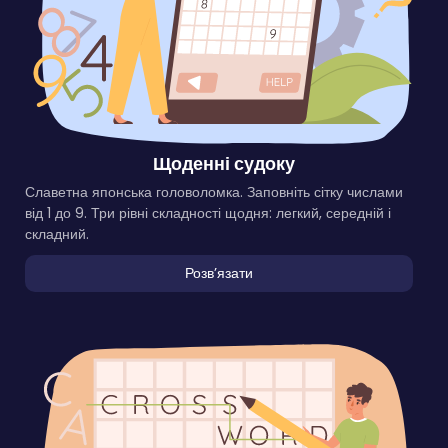
Щоденні судоку
Славетна японська головоломка. Заповніть сітку числами
від 1 до 9. Три рівні складності щодня: легкий, середній і
складний.
Розвʼязати