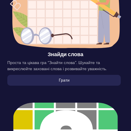
Знайди слова
Проста та цікава гра “Знайти слова”. Шукайте та
викреслюйте заховані слова і розвивайте уважність.
Грати