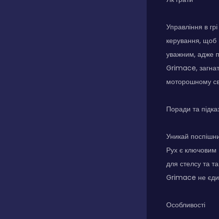
Управління в гр
керування, щоб 
уважним, адже пр
Grimace, загнат
моторошному сві
Поради та підка
Уникай поспішни
Рух є ключовим 
для стелсу та т
Grimace не єдин
Особливості