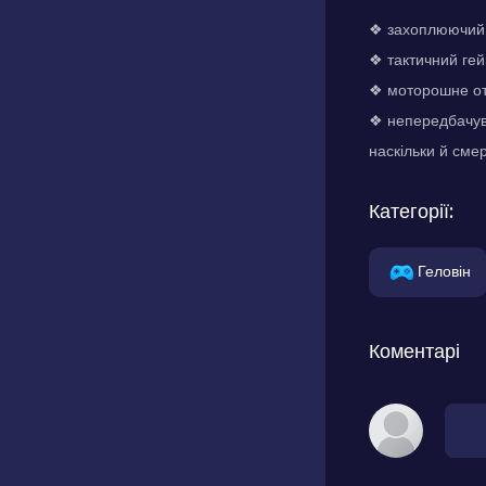
❖ захоплюючий 
❖ тактичний гей
❖ моторошне ото
❖ непередбачува
наскільки й сме
Категорії:
Геловін
Коментарі