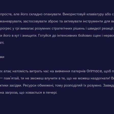
і просте, але його складно опанувати. Використовуй клавіатуру або
маневрувати, застосовувати зброю та активувати інструменти для в
огрес у грі вимагає розумних стратегічних рішень і швидкої реакції
и його в кут і знищити. Готуйся до інтенсивних бойових сцен і нерв
ті.
зки
х атак; натомість витрать час на вивчення патернів Grimace, щоб 
— пам'ятай, ти не зможеш влучити в те, що не можеш наздогнати! 
актики засідки. Ресурси обмежені, тому розподіляй їх розумно. Завжд
а загроза, що ховається в печері.