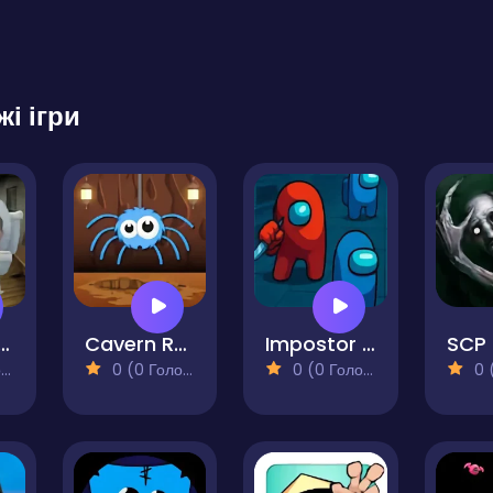
жі ігри
Skibidi toilet Escape Horror
Cavern Run Endless Runner Game
Impostor Among Space
SCP
)
0 (0 Голосів)
0 (0 Голосів)
0 (0