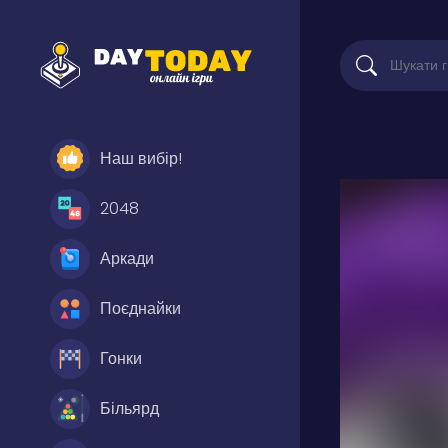
Наш вибір!
2048
Аркади
Поєднайки
Гонки
Більярд