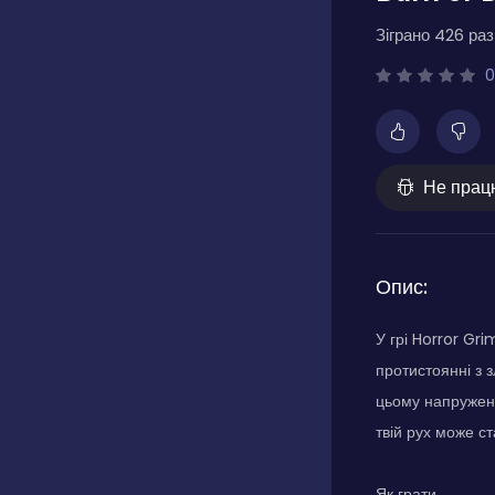
Зіграно 426 разі
0
Не прац
Опис:
У грі Horror Gr
протистоянні з з
цьому напружено
твій рух може с
Як грати