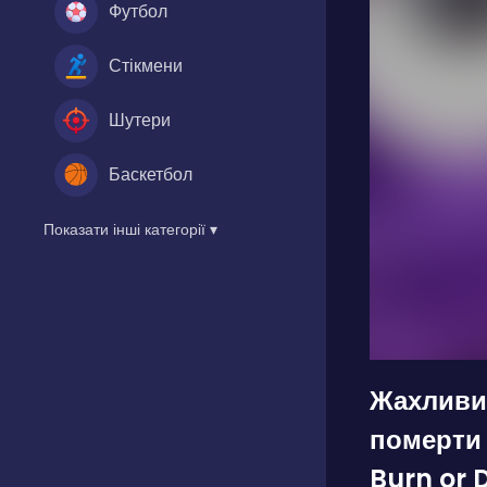
Футбол
Стікмени
Шутери
Баскетбол
Показати інші категорії ▾
Жахливий
померти
Burn or D