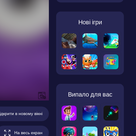
Нові ігри
Випало для вас
ідкрити в новому вікні
На весь екран