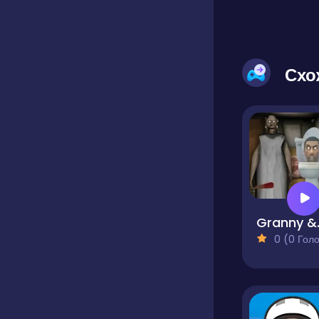
Схо
Granny & 
0 (0 Голосів