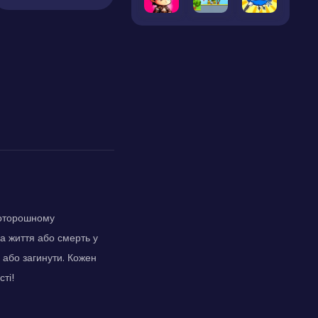
моторошному
на життя або смерть у
 або загинути. Кожен
ті!