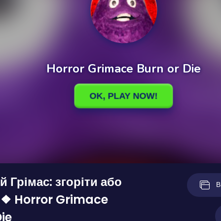
 Грімас: згоріти або
В
 ❖ Horror Grimace
ie