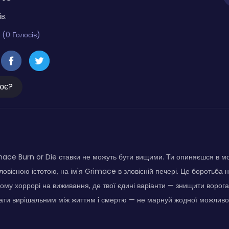
в.
 (0 Голосів)
ює?
imace Burn or Die ставки не можуть бути вищими. Ти опиняєшся в 
ловісною істотою, на ім'я Grimace в зловісній печері. Це боротьба 
му хоррорі на виживання, де твої єдині варіанти — знищити ворога
тати вирішальним між життям і смертю — не марнуй жодної можливос