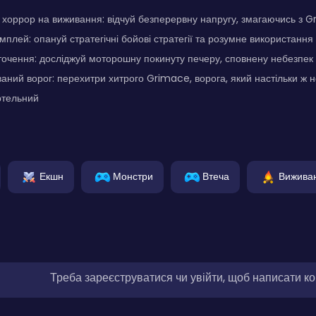
хоррор на виживання: відчуй безперервну напругу, змагаючись з 
мплей: опануй стратегічні бойові стратегії та розумне використання
чення: досліджуй моторошну покинуту печеру, сповнену небезпек 
ний ворог: перехитри хитрого Grimace, ворога, який настільки ж 
ртельний
Екшн
Монстри
Втеча
Вижива
Треба зареєструватися чи увійти, щоб написати к