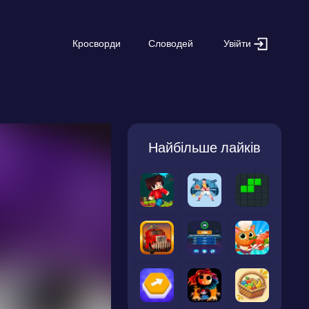
Увійти
Кросворди
Словодей
Найбільше лайків