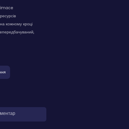
Grimace
 ресурсів
на кожному кроці
непередбачуваний,
ння
оментар