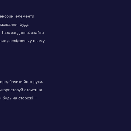
 сенсорні елементи
иживання. Будь
. Твоє завдання: знайти
ових досліджень у цьому
передбачити його рухи.
Використовуй оточення
и будь на сторожі —