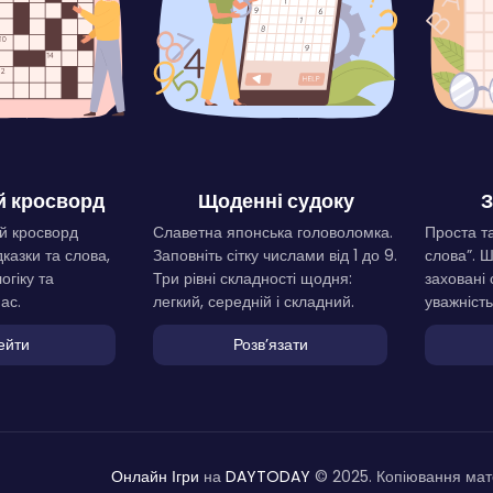
 кросворд
Щоденні судоку
З
й кросворд
Славетна японська головоломка.
Проста та
дказки та слова,
Заповніть сітку числами від 1 до 9.
слова”. 
огіку та
Три рівні складності щодня:
заховані 
ас.
легкий, середній і складний.
уважність
ейти
Розвʼязати
Онлайн Ігри
на
DAYTODAY
© 2025. Копіювання мате