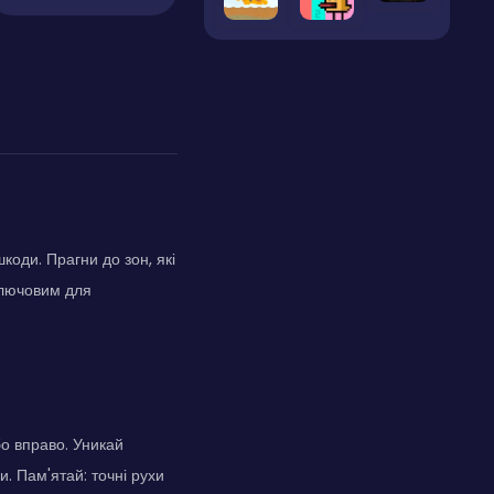
коди. Прагни до зон, які
ключовим для
бо вправо. Уникай
и. Пам'ятай: точні рухи