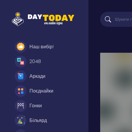
Наш вибір!
2048
Аркади
Поєднайки
Гонки
Більярд