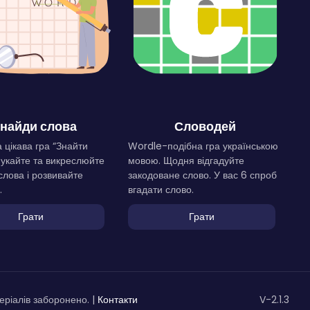
найди слова
Словодей
 цікава гра “Знайти
Wordle-подібна гра українською
Шукайте та викреслюйте
мовою. Щодня відгадуйте
слова і розвивайте
закодоване слово. У вас 6 спроб
.
вгадати слово.
Грати
Грати
ріалів заборонено. |
Контакти
V-2.1.3