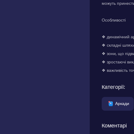
можуть принести
Особливості
❖ динамічний а
❖ складні шлях
❖ зони, що під
❖ зростаючі вик
❖ важливість то
Категорії:
Аркади
Коментарі