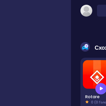
Схо
Rotare
0 (0 Голосів