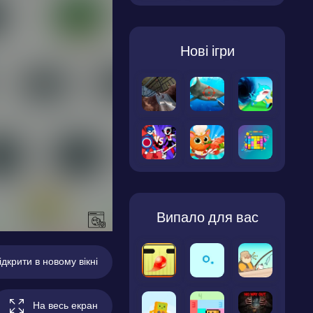
Нові ігри
Випало для вас
ідкрити в новому вікні
На весь екран