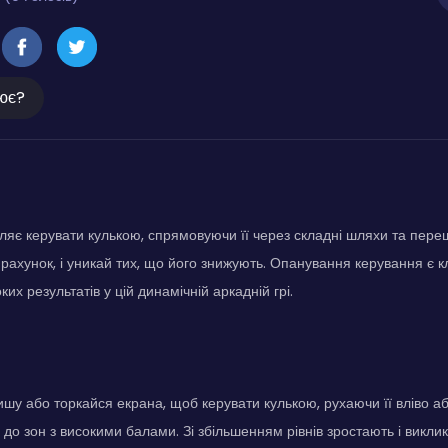
ює?
ляє керувати кулькою, спрямовуючи її через складні шляхи та переш
 рахунок, і уникай тих, що його знижують. Опанування керування є 
их результатів у цій динамічній аркадній грі.
шу або торкайся екрана, щоб керувати кулькою, рухаючи її вліво а
и до зон з високими балами. Зі збільшенням рівнів зростають і виклик