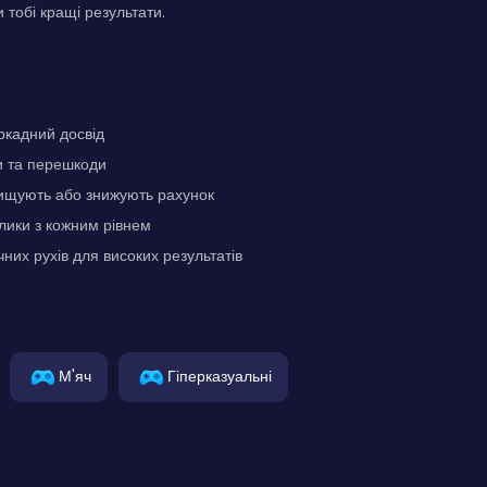
 тобі кращі результати.
ркадний досвід
и та перешкоди
вищують або знижують рахунок
лики з кожним рівнем
чних рухів для високих результатів
М'яч
Гіперказуальні