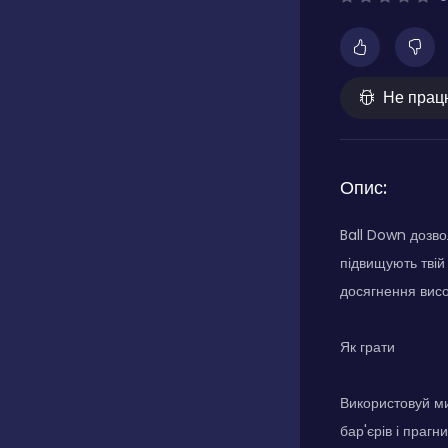
Не прац
Опис:
Ball Down дозво
підвищують твій
досягнення висок
Як грати
Використовуй ми
бар'єрів і прагн