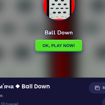
м'яча ❖ Ball Down
В
ів.
 (0 Голосів)