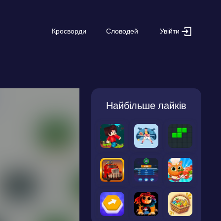
Увійти
Кросворди
Словодей
Найбільше лайків