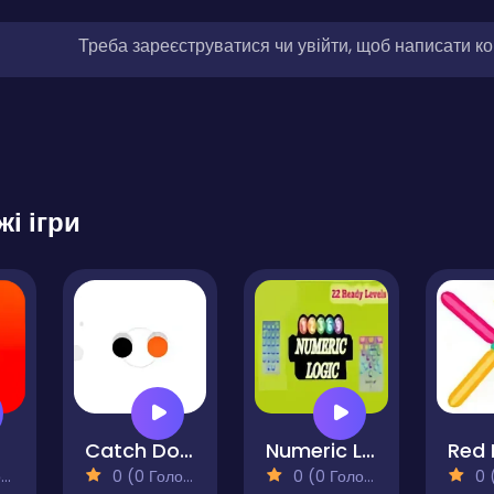
Треба зареєструватися чи увійти, щоб написати к
жі ігри
Catch Dots
Numeric Logic
)
0 (0 Голосів)
0 (0 Голосів)
0 (0