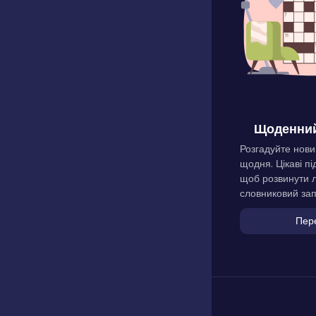
Щоденний
Розгадуйте нови
щодня. Цікаві пі
щоб розвинути л
словниковий зап
Пер