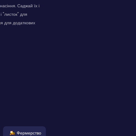
асіння. Саджай їх і
 "листок" для
ня для додаткових
Фермерство