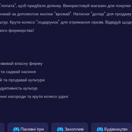
"лопата", щоб придбати ділянку. Використовуй магазин для покупки н
рожай за допомогою кнопки "врожай". Натисни "долар" для продажу і
тур. Крути колесо "подарунок" для отримання призів. Відвідуй щод
вого фермерства!
озвивай власну ферму
 та саджай насіння
й та продавай культури
уктивність культур
ні нагороди та крути колесо удачі
Пасивні ігри
Захопливі
Будівництво