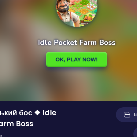
кий бос ❖ Idle
В
Farm Boss
в.