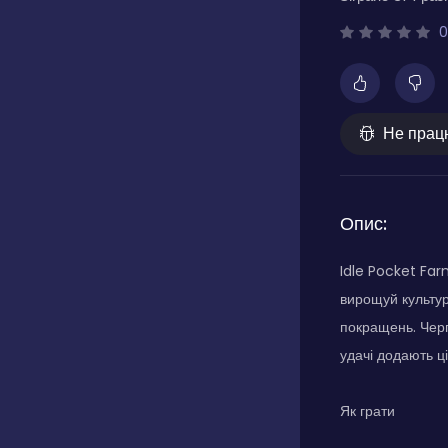
0
Не прац
Опис:
Idle Pocket Far
вирощуй культур
покращень. Черг
удачі додають ц
Як грати