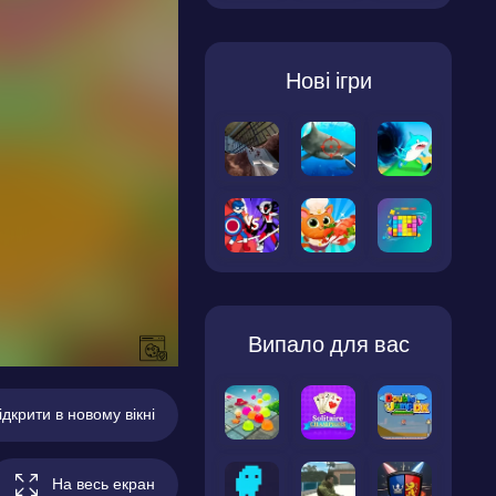
Нові ігри
Випало для вас
ідкрити в новому вікні
На весь екран