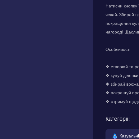
Натисни кнопку 
чекай. Збирай в
покращення куль
нагород! Щасли
Особливості
❖ створюй та р
❖ купуй ділянки
❖ збирай врожа
❖ покращуй прод
❖ отримуй щоден
Категорії:
Казуальні