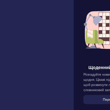
Щоденний
Розгадуйте нови
щодня. Цікаві пі
щоб розвинути л
словниковий зап
Пер