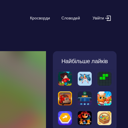
Увійти
Кросворди
Словодей
Найбільше лайків