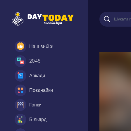
Наш вибір!
2048
Аркади
Поєднайки
Гонки
Більярд