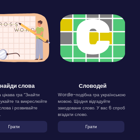
найди слова
Словодей
 цікава гра “Знайти
Wordle-подібна гра українською
Шукайте та викреслюйте
мовою. Щодня відгадуйте
слова і розвивайте
закодоване слово. У вас 6 спроб
.
вгадати слово.
Грати
Грати