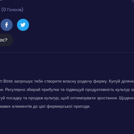
 (0 Голосів)
ює?
m Boss запрошує тебе створити власну родючу ферму. Купуй ділянки
и. Регулярно збирай прибутки та підвищуй продуктивність культур 
уй посадку та продаж культур, щоб оптимізувати зростання. Щоденн
ікавих елементів до цієї фермерської пригоди.