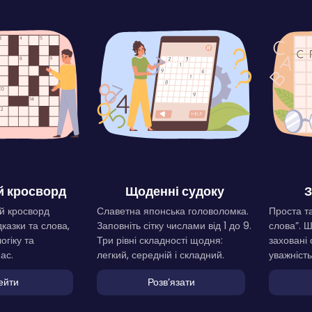
 кросворд
Щоденні судоку
З
й кросворд
Славетна японська головоломка.
Проста та
дказки та слова,
Заповніть сітку числами від 1 до 9.
слова”. 
огіку та
Три рівні складності щодня:
заховані 
ас.
легкий, середній і складний.
уважність
ейти
Розвʼязати