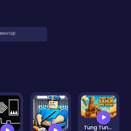
оментар
Tung Tung Sahur Bike Stunt