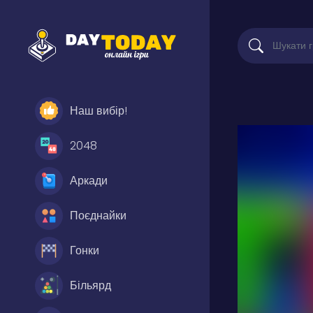
Наш вибір!
2048
Аркади
Поєднайки
Гонки
Більярд