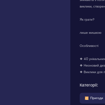
виклики, створен
Як грати?
лише мишкою
Особливості
❖ 40 унікальних
❖ Неоновий диз
❖ Виклики для пе
Категорії:
Пригоди