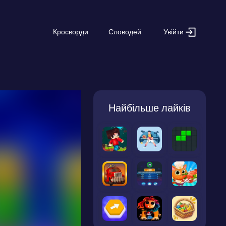
Увійти
Кросворди
Словодей
Найбільше лайків