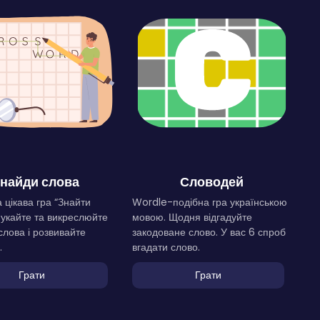
найди слова
Словодей
 цікава гра “Знайти
Wordle-подібна гра українською
Шукайте та викреслюйте
мовою. Щодня відгадуйте
слова і розвивайте
закодоване слово. У вас 6 спроб
.
вгадати слово.
Грати
Грати