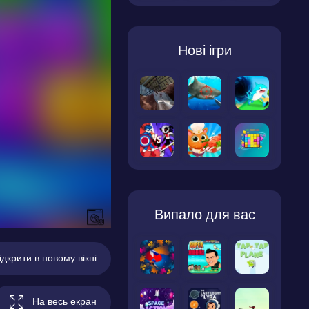
Нові ігри
Випало для вас
ідкрити в новому вікні
На весь екран