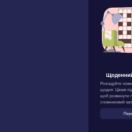
Щоденний
Розгадуйте нови
щодня. Цікаві пі
щоб розвинути л
словниковий зап
Пер