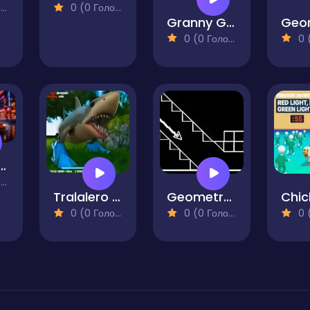
)
0 (0 Голосів)
Granny GTA Vegas
0 (0 Голосів)
0 (0
acing Tokyo Drift 2025
)
Tralalero Tralala Brainrot Parking Terror
Geometry Waves
0 (0 Голосів)
0 (0 Голосів)
0 (0