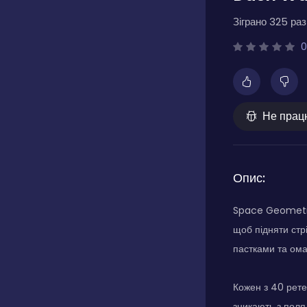
Зіграно 325 разі
0
Не прац
Опис:
Space Geometry
щоб підняти стр
пастками та ом
Кожен з 40 рете
зникають з поля