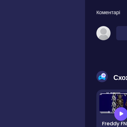
Коментарі
Схо
F