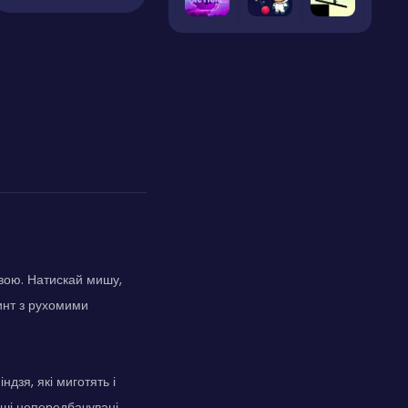
вою. Натискай мишу,
инт з рухомими
дзя, які миготять і
інші непередбачувані