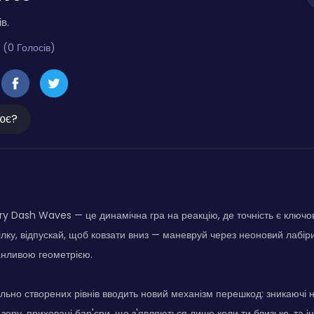
в.
 (0 Голосів)
ює?
 Dash Waves — це динамічна гра на реакцію, де точність є ключо
ілку, відпускай, щоб ковзати вниз — маневруй через неоновий лабір
анливою геометрією.
льно створених рівнів вводить новий механізм перешкод: зникаючі нін
 зору, приховані бар'єри, що з'являються лише коли ти близько, та 