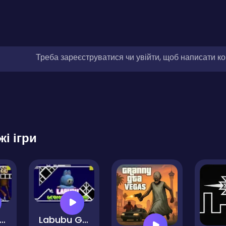
Треба зареєструватися чи увійти, щоб написати к
жі ігри
reddy FNAF Space Waves
Labubu Geometry Dash