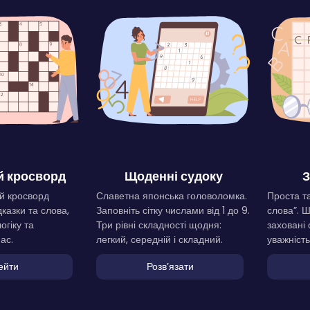
 кросворд
Щоденні судоку
З
й кросворд
Славетна японська головоломка.
Проста та
дказки та слова,
Заповніть сітку числами від 1 до 9.
слова”. 
огіку та
Три рівні складності щодня:
заховані 
ас.
легкий, середній і складний.
уважність
ейти
Розвʼязати