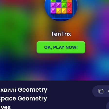
 хвилі Geometry
В
Space Geometry
ves