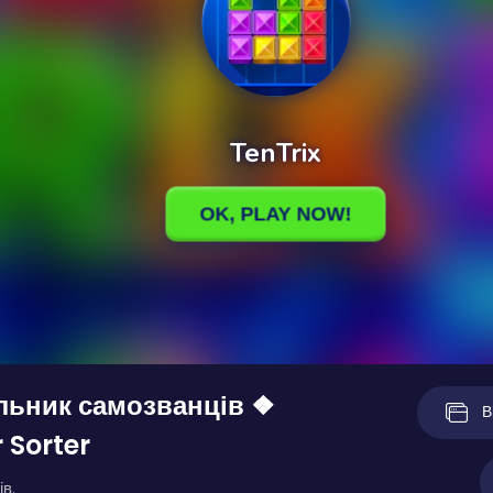
льник самозванців ❖
В
 Sorter
ів.