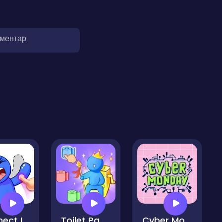
оментар
Connect Image Master
Toilet Paper Jam
Cyber Monday