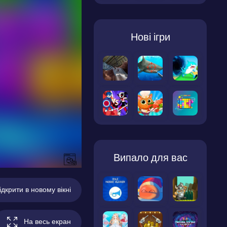
Нові ігри
Випало для вас
ідкрити в новому вікні
На весь екран