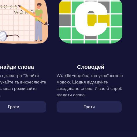
найди слова
Словодей
 цікава гра “Знайти
Wordle-подібна гра українською
Шукайте та викреслюйте
мовою. Щодня відгадуйте
слова і розвивайте
закодоване слово. У вас 6 спроб
.
вгадати слово.
Грати
Грати