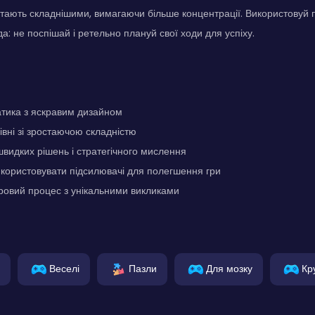
і стають складнішими, вимагаючи більше концентрації. Використовуй 
а: не поспішай і ретельно плануй свої ходи для успіху.
атика з яскравим дизайном
івні зі зростаючою складністю
швидких рішень і стратегічного мислення
користовувати підсилювачі для полегшення гри
ровий процес з унікальними викликами
Веселі
Пазли
Для мозку
Кр