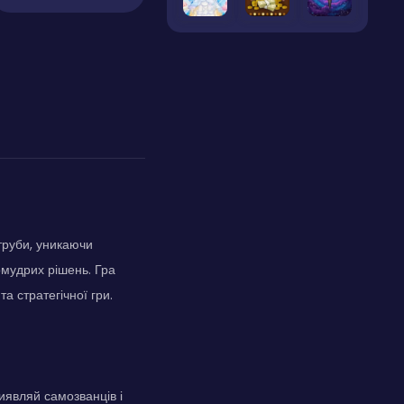
 труби, уникаючи
омудрих рішень. Гра
 стратегічної гри.
Виявляй самозванців і