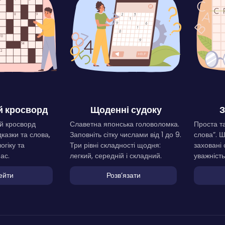
 кросворд
Щоденні судоку
З
й кросворд
Славетна японська головоломка.
Проста та
дказки та слова,
Заповніть сітку числами від 1 до 9.
слова”. 
огіку та
Три рівні складності щодня:
заховані 
ас.
легкий, середній і складний.
уважність
ейти
Розвʼязати