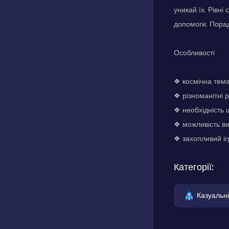
уникай їх. Рівн
допомоги. Порад
Особливості
❖ космічна тем
❖ різноманітні р
❖ необхідність 
❖ можливість ви
❖ захопливий іг
Категорії:
Казуальні