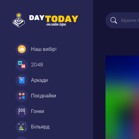
Наш вибір!
2048
Аркади
Поєднайки
Гонки
Більярд