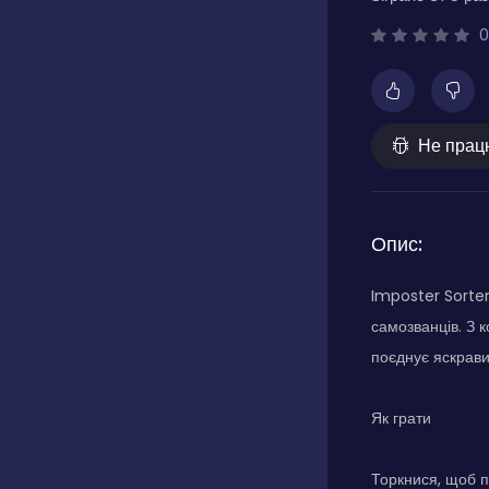
0
Не прац
Опис:
Imposter Sorter
самозванців. З 
поєднує яскрави
Як грати
Торкнися, щоб п