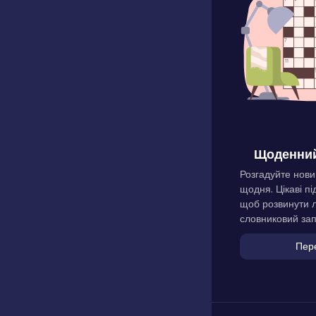
Щоденний
Розгадуйте нови
щодня. Цікаві пі
щоб розвинути л
словниковий зап
Пер