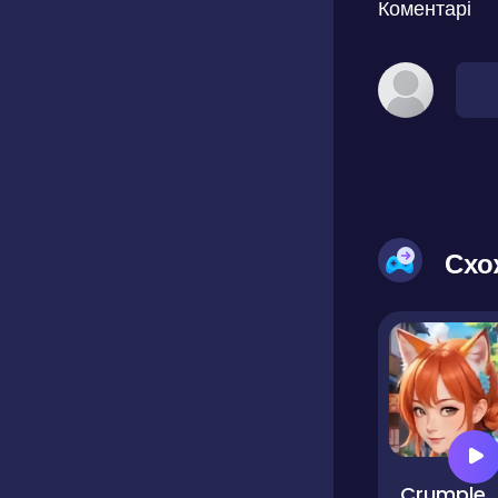
Коментарі
Схо
Crumpled Pictur