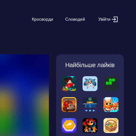
Увійти
Кросворди
Словодей
Найбільше лайків