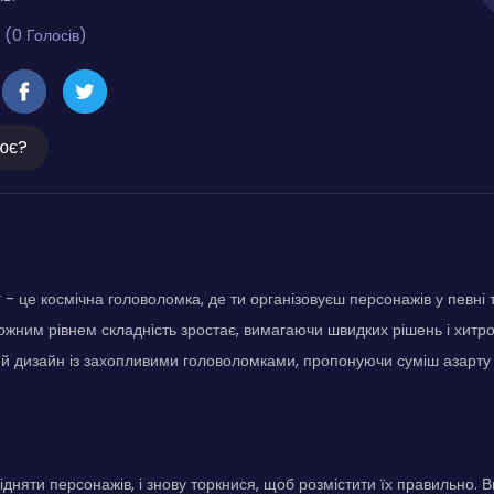
 (0 Голосів)
ює?
 - це космічна головоломка, де ти організовуєш персонажів у певні
кожним рівнем складність зростає, вимагаючи швидких рішень і хитр
й дизайн із захопливими головоломками, пропонуючи суміш азарту та
ідняти персонажів, і знову торкнися, щоб розмістити їх правильно. 