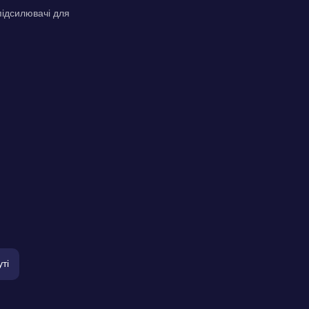
підсилювачі для
уті