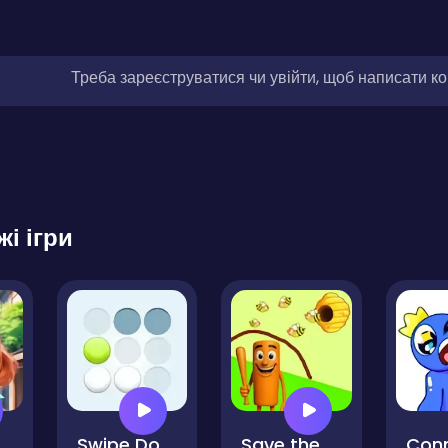
Треба зареєструватися чи увійти, щоб написати к
жі ігри
es
Swipe Dots - Puzzle
Save the Brainrot