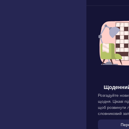
Щоденний
Розгадуйте нови
щодня. Цікаві пі
щоб розвинути л
словниковий зап
Пер