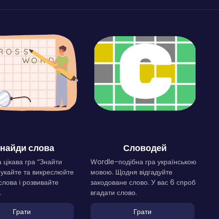
найди слова
Словодей
 цікава гра “Знайти
Wordle-подібна гра українською
Шукайте та викреслюйте
мовою. Щодня відгадуйте
слова і розвивайте
закодоване слово. У вас 6 спроб
.
вгадати слово.
Грати
Грати