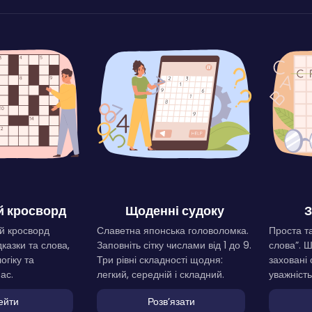
 кросворд
Щоденні судоку
З
й кросворд
Славетна японська головоломка.
Проста та
дказки та слова,
Заповніть сітку числами від 1 до 9.
слова”. 
огіку та
Три рівні складності щодня:
заховані 
ас.
легкий, середній і складний.
уважність
ейти
Розвʼязати