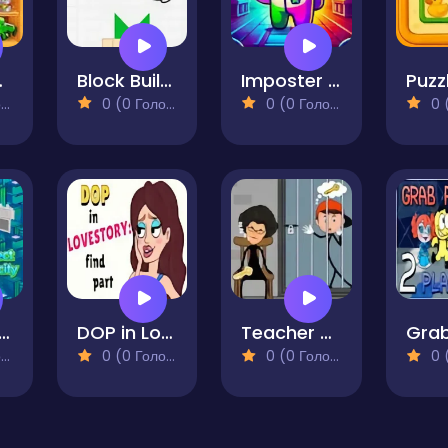
Games
Block Builder
Imposter Sorter
)
0 (0 Голосів)
0 (0 Голосів)
0 (0
Connect Electricity
DOP in Love Story Find Part
Teacher Puzzle Stickman Games
)
0 (0 Голосів)
0 (0 Голосів)
0 (0