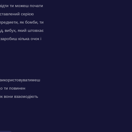
Звідти ти можеш почати
дставлений серією
предмети, як бомби, ти
д, вибух, який штовхає
заробиш кілька очок і
и використовуватимеш
що ти повинен
як вони взаємодіють