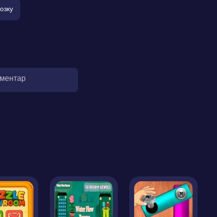
озку
оментар