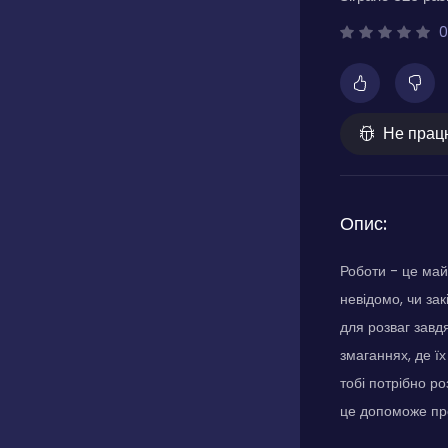
0
Не прац
Опис:
Роботи - це май
невідомо, чи за
для розваг завдя
змаганнях, де їх
тобі потрібно ро
це допоможе про