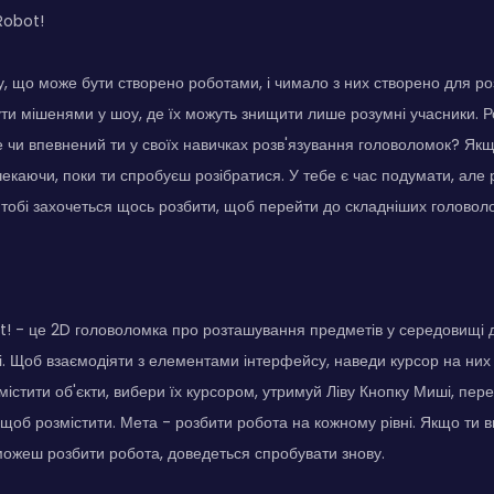
Robot!
, що може бути створено роботами, і чимало з них створено для розв
ути мішенями у шоу, де їх можуть знищити лише розумні учасники. Р
ле чи впевнений ти у своїх навичках розв'язування головоломок? Якщ
чекаючи, поки ти спробуєш розібратися. У тебе є час подумати, але
 тобі захочеться щось розбити, щоб перейти до складніших головол
! - це 2D головоломка про розташування предметів у середовищі 
 Щоб взаємодіяти з елементами інтерфейсу, наведи курсор на них і
істити об'єкти, вибери їх курсором, утримуй Ліву Кнопку Миші, перет
, щоб розмістити. Мета - розбити робота на кожному рівні. Якщо ти в
можеш розбити робота, доведеться спробувати знову.