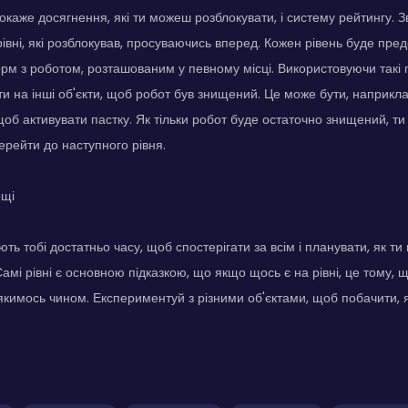
каже досягнення, які ти можеш розблокувати, і систему рейтингу. 
 рівні, які розблокував, просуваючись вперед. Кожен рівень буде пре
форм з роботом, розташованим у певному місці. Використовуючи такі 
и на інші об'єкти, щоб робот був знищений. Це може бути, наприкла
щоб активувати пастку. Як тільки робот буде остаточно знищений, ти 
ерейти до наступного рівня.
ощі
ть тобі достатньо часу, щоб спостерігати за всім і планувати, як т
Самі рівні є основною підказкою, що якщо щось є на рівні, це тому, 
якимось чином. Експериментуй з різними об'єктами, щоб побачити, 