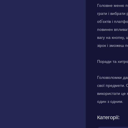
Головне меню по
грати і вибрати
об'єктів і плат
повинен впливат
вагу на кнопку, 
зірок і зможеш п
Поради та хитр
Головоломки даю
свої предмети. 
використати це 
один з одним.
Категорії: