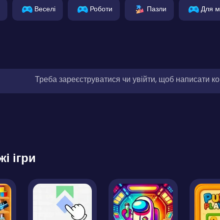
Веселі
Роботи
Пазли
Для м
Треба зареєструватися чи увійти, щоб написати к
жі ігри