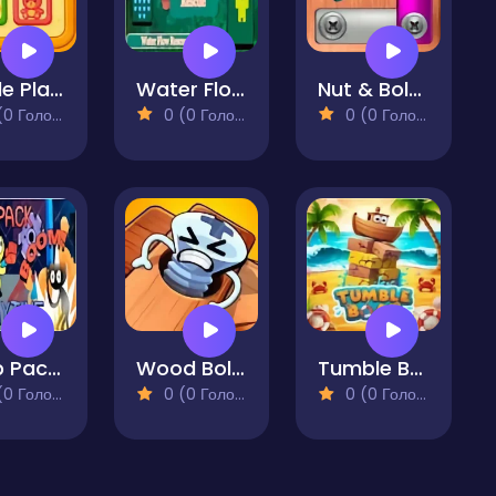
Puzzle PlayRoom
Water Flow Rescue
Nut & Bolt Steel Screw Puzzle
 Голосів)
0 (0 Голосів)
0 (0 Голосів)
Grab Pack Playtime 2 Pro
Wood Bolts - Bad
Tumble Boat
 Голосів)
0 (0 Голосів)
0 (0 Голосів)