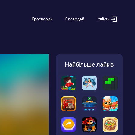
Увійти
Кросворди
Словодей
Найбільше лайків