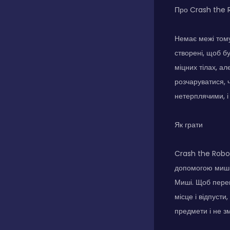
Про Crash the 
Немає межі тому
створені, щоб б
міцних тілах, а
розчаруватися, 
нетерплячими, і
Як грати
Crash the Robot
допомогою миші.
Миші. Щоб перем
місце і відпусти
предмети і не з