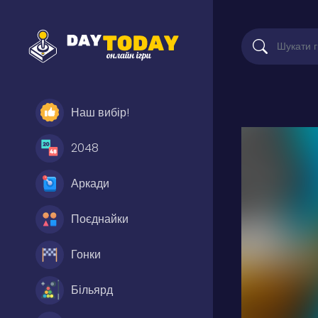
Наш вибір!
2048
Аркади
Поєднайки
Гонки
Більярд