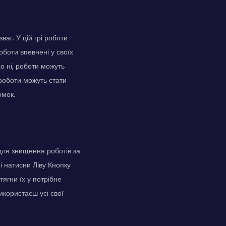
аг. У цій грі роботи
оботи впевнені у своїх
о ні, роботи можуть
 роботи можуть стати
омок.
для знищення роботів за
 натисни Ліву Кнопку
ягни їх у потрібне
икористаєш усі свої