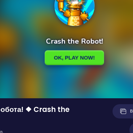
обота! ❖ Crash the
В
в.