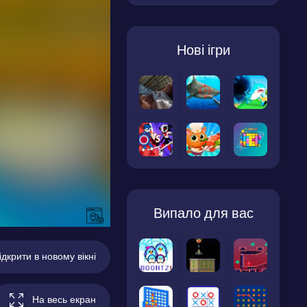
Нові ігри
Випало для вас
ідкрити в новому вікні
На весь екран