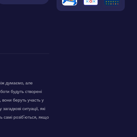
ніж думаємо, але
оботи будуть створені
, вони беруть участь у
загадкові ситуації, які
ть самі розіб'ються, якщо