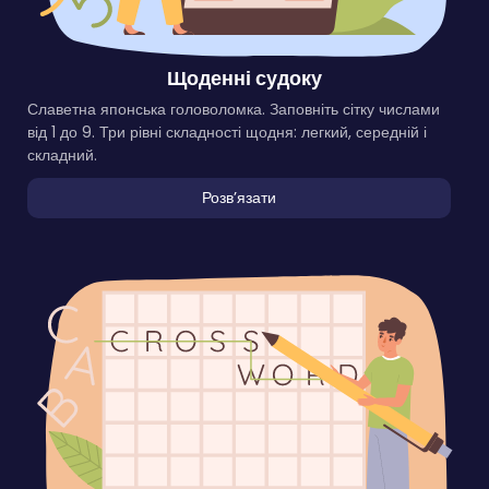
Щоденні судоку
Славетна японська головоломка. Заповніть сітку числами
від 1 до 9. Три рівні складності щодня: легкий, середній і
складний.
Розвʼязати