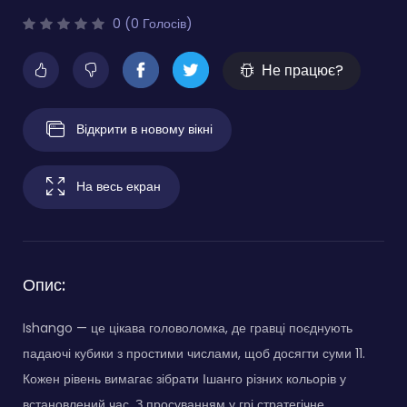
0 (0 Голосів)
Не працює?
Відкрити в новому вікні
На весь екран
Опис:
Ishango — це цікава головоломка, де гравці поєднують
падаючі кубики з простими числами, щоб досягти суми 11.
Кожен рівень вимагає зібрати Ішанго різних кольорів у
встановлений час. З просуванням у грі стратегічне