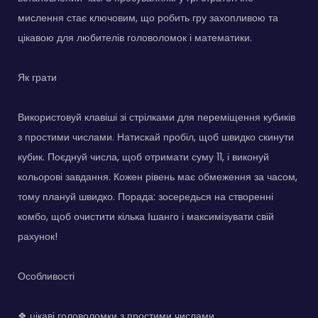
мислення стає ключовим, що робить гру захопливою та
цікавою для любителів головоломок і математики.
Як грати
Використовуй клавіші зі стрілками для переміщення кубиків
з простими числами. Натискай пробіл, щоб швидко скинути
кубик. Поєднуй числа, щоб отримати суму 11, і виконуй
кольорові завдання. Кожен рівень має обмеження за часом,
тому плануй швидко. Порада: зосередься на створенні
комбо, щоб очистити кілька Ішанго і максимізувати свій
рахунок!
Особливості
❖ цікаві головоломки з простими числами