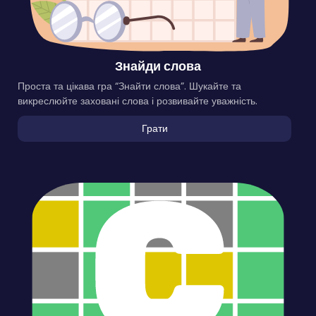
Знайди слова
Проста та цікава гра “Знайти слова”. Шукайте та
викреслюйте заховані слова і розвивайте уважність.
Грати