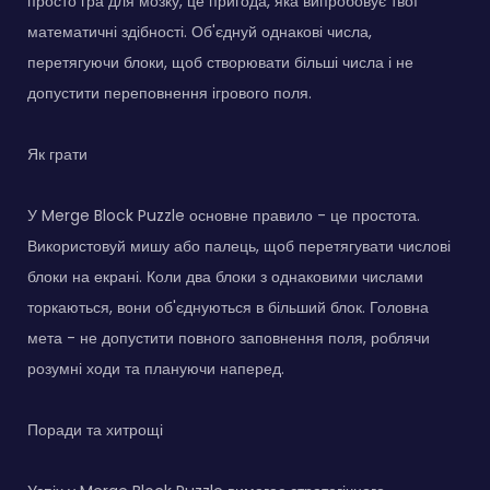
просто гра для мозку, це пригода, яка випробовує твої
математичні здібності. Об'єднуй однакові числа,
перетягуючи блоки, щоб створювати більші числа і не
допустити переповнення ігрового поля.
Як грати
У Merge Block Puzzle основне правило - це простота.
Використовуй мишу або палець, щоб перетягувати числові
блоки на екрані. Коли два блоки з однаковими числами
торкаються, вони об'єднуються в більший блок. Головна
мета - не допустити повного заповнення поля, роблячи
розумні ходи та плануючи наперед.
Поради та хитрощі