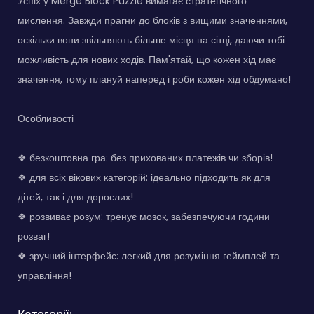
Успіх у Merge Block Puzzle вимагає стратегічного
мислення. Завжди прагни до блоків з вищими значеннями,
оскільки вони звільняють більше місця на сітці, даючи тобі
можливість для нових ходів. Пам'ятай, що кожен хід має
значення, тому плануй наперед і роби кожен хід обдумано!
Особливості
❖ безкоштовна гра: без прихованих платежів чи зборів!
❖ для всіх вікових категорій: ідеально підходить як для
дітей, так і для дорослих!
❖ розвиває розум: тренує мозок, забезпечуючи години
розваг!
❖ зручний інтерфейс: легкий для розуміння геймплей та
управління!