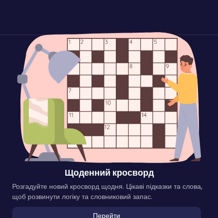
Щоденний кросворд
Розгадуйте новий кросворд щодня. Цікаві підказки та слова,
щоб розвинути логіку та словниковий запас.
Перейти