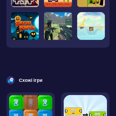
Схожі ігри