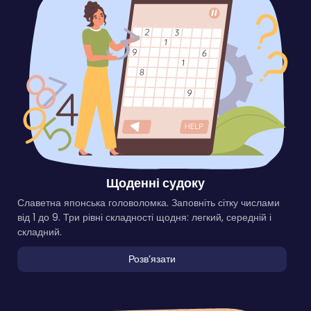
Щоденні судоку
Славетна японська головоломка. Заповніть сітку числами
від 1 до 9. Три рівні складності щодня: легкий, середній і
складний.
Розвʼязати