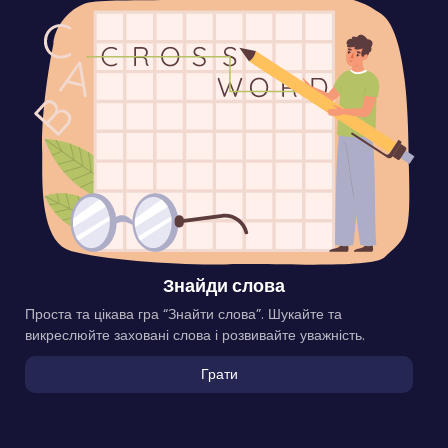
Знайди слова
Проста та цікава гра “Знайти слова”. Шукайте та
викреслюйте заховані слова і розвивайте уважність.
Грати