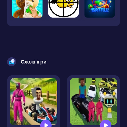
Схожі ігри