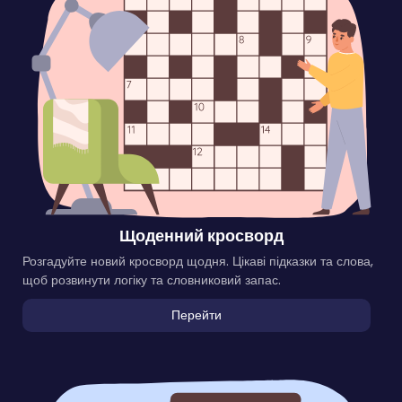
Щоденний кросворд
Розгадуйте новий кросворд щодня. Цікаві підказки та слова,
щоб розвинути логіку та словниковий запас.
Перейти