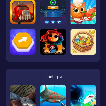
Нові ігри