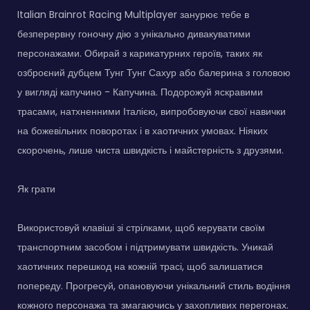
Italian Brainrot Racing Multiplayer занурює тебе в
безперервну гоночну дію з унікально дивакуватими
персонажами. Обирай з карикатурних героїв, таких як
озброєний дубцем Тунг Тунг Сахур або балерина з головою
у вигляді капучино - Капучина. Подорожуй яскравими
трасами, натхненними Італією, випробовуючи свої навички
на божевільних поворотах і в хаотичних умовах. Ніяких
скорочень, лише чиста швидкість і майстерність з друзями.
Як грати
Використовуй клавіші зі стрілками, щоб керувати своїм
транспортним засобом і підтримувати швидкість. Уникай
хаотичних перешкод на кожній трасі, щоб залишатися
попереду. Прогресуй, опановуючи унікальний стиль водіння
кожного персонажа та змагаючись у захопливих перегонах.