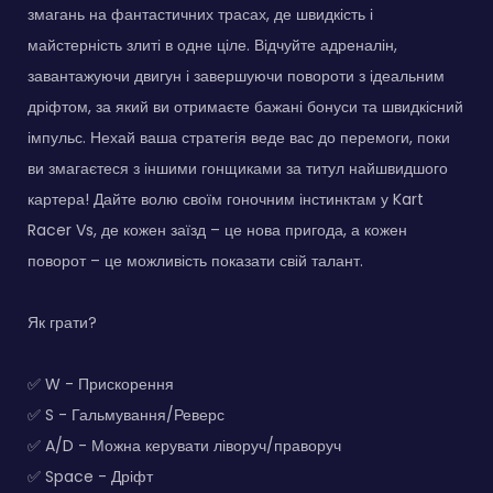
змагань на фантастичних трасах, де швидкість і
майстерність злиті в одне ціле. Відчуйте адреналін,
завантажуючи двигун і завершуючи повороти з ідеальним
дріфтом, за який ви отримаєте бажані бонуси та швидкісний
імпульс. Нехай ваша стратегія веде вас до перемоги, поки
ви змагаєтеся з іншими гонщиками за титул найшвидшого
картера! Дайте волю своїм гоночним інстинктам у Kart
Racer Vs, де кожен заїзд – це нова пригода, а кожен
поворот – це можливість показати свій талант.
Як грати?
✅ W - Прискорення
✅ S - Гальмування/Реверс
✅ A/D - Можна керувати ліворуч/праворуч
✅ Space - Дріфт