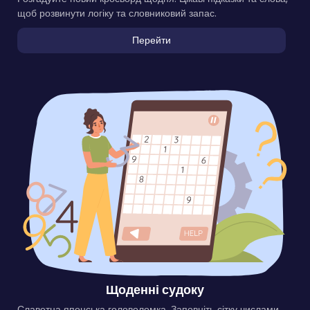
щоб розвинути логіку та словниковий запас.
Перейти
Щоденні судоку
Славетна японська головоломка. Заповніть сітку числами