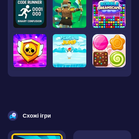
Схожі ігри