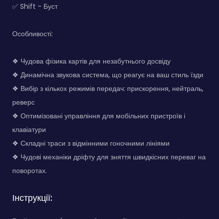
✅ Shift - Буст
Особливості:
❖ Чудова фізика картів для незабутнього досвіду
❖ Динамічна звукова система, що реагує на ваш стиль їзди
❖ Вибір з кількох режимів передач: прискорення, нейтраль,
реверс
❖ Оптимізовані управління для мобільних пристроїв і
клавіатури
❖ Складні траси з відмінними гоночними лініями
❖ Чудові механіки дріфту для зняття швидкісних переваг на
поворотах.
Інструкції: