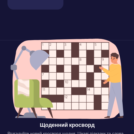
Щоденний кросворд
Розгадуйте новий кросворд щодня. Цікаві підказки та слова,