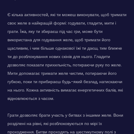
Є кілька активностей, які ти можеш виконувати, щоб тримати
своє желе в найкращій формі: годувати, гладити, мити і
грати. Їжа, яку ти збираєш під час гри, може бути
використана для годування желе, щоб тримати його
щасливим, і чим більше однакової їжі ти даєш, тим ближче
ти до розблокування нових скінів для нього. Гладити
дозволяє показати прихильність, потираючи руку по желе.
Мити допомагає тримати желе чистим, потираючи його
губкою, поки ти прибираєш будь-який безлад, натискаючи
на нього. Кожна активність вимагає енергетичних балів, які
відновлюються з часом.
Грати дозволяє брати участь у битвах з іншими желе. Вони
розділені на рівні, які розблоковуються по мірі їх
проходження. Битви проходять на шестикутному полі з