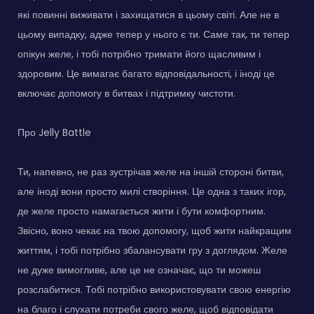
які повинні виживати і захищатися в цьому світі. Але не в
цьому випадку, адже тепер у нього є ти. Саме так, ти тепер
опікун желе, і тобі потрібно тримати його щасливим і
здоровим. Це вимагає багато відповідальності, і іноді це
включає допомогу в битвах і підтримку чистоти.
Про Jelly Battle
Ти, напевно, не раз зустрічав желе на іншій стороні битви,
але іноді вони просто милі створіння. Це одна з таких ігор,
де желе просто намагається жити і бути комфортним.
Звісно, воно чекає на твою допомогу, щоб жити найкращим
життям, і тобі потрібно збалансувати гру з доглядом. Желе
не дуже вимогливе, але це не означає, що ти можеш
розслабитися. Тобі потрібно використовувати свою енергію
на благо і слухати потреби свого желе, щоб відповідати