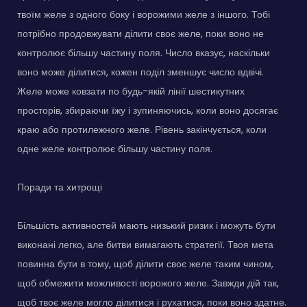
твоїм желе з одного боку і ворожими желе з іншого. Тобі
потрібно продовжувати ділити своє желе, поки воно не
контролює більшу частину поля. Число вказує, наскільки
воно може ділитися, кожен поділ зменшує число вдвічі.
Желе може ковзати по будь-якій лінії шестикутних
просторів, збираючи їжу і зупиняючись, коли воно досягає
краю або протилежного желе. Рівень закінчується, коли
одне желе контролює більшу частину поля.
Поради та хитрощі
Більшість активностей мають низький ризик і можуть бути
виконані легко, але битви вимагають стратегії. Твоя мета
повинна бути в тому, щоб ділити своє желе таким чином,
щоб обмежити можливості ворожого желе. Завжди дій так,
щоб твоє желе могло ділитися і рухатися, поки воно здатне.