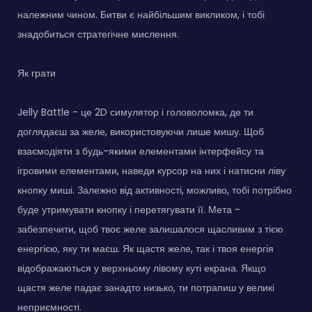
належним чином. Битви є найбільшим викликом, і тобі
знадобиться стратегічне мислення.
Як грати
Jelly Battle - це 2D симулятор і головоломка, де ти
доглядаєш за желе, використовуючи лише мишу. Щоб
взаємодіяти з будь-якими елементами інтерфейсу та
ігровими елементами, наведи курсор на них і натисни ліву
кнопку миші. Залежно від активності, можливо, тобі потрібно
буде утримувати кнопку і перетягувати її. Мета -
забезпечити, щоб твоє желе залишалося щасливим з тією
енергією, яку ти маєш. Як щастя желе, так і твоя енергія
відображаються у верхньому лівому куті екрана. Якщо
щастя желе падає занадто низько, ти потрапиш у великі
неприємності.