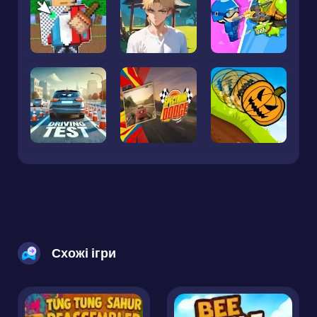
Схожі ігри