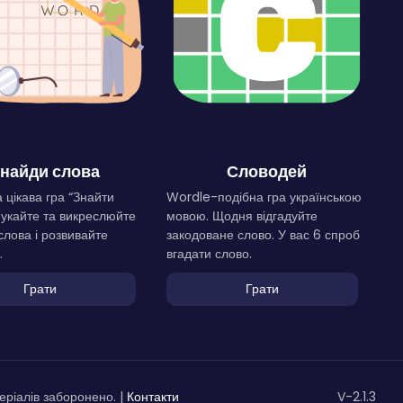
найди слова
Словодей
 цікава гра “Знайти
Wordle-подібна гра українською
Шукайте та викреслюйте
мовою. Щодня відгадуйте
слова і розвивайте
закодоване слово. У вас 6 спроб
.
вгадати слово.
Грати
Грати
ріалів заборонено. |
Контакти
V-2.1.3