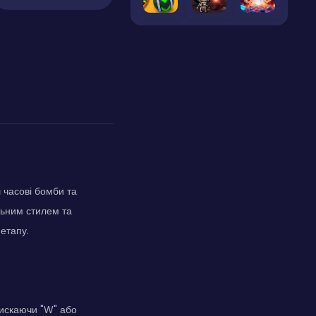
 часові бомби та
льним стилем та
етапу.
тискаючи "W" або