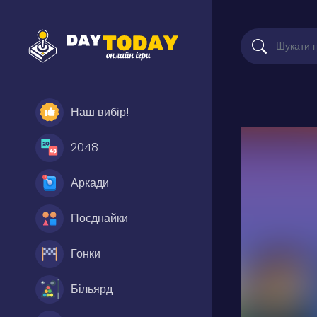
Наш вибір!
2048
Аркади
Поєднайки
Гонки
Більярд