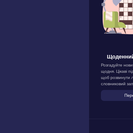
Щоденний
Розгадуйте нови
щодня. Цікаві пі
щоб розвинути л
словниковий зап
Пер