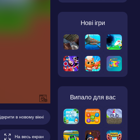
Нові ігри
Випало для вас
ідкрити в новому вікні
На весь екран