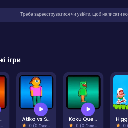
Треба зареєструватися чи увійти, щоб написати к
жі ігри
ku Vs Bro
Atiko vs Squid
Kaku Quest
)
0 (0 Голосів)
0 (0 Голосів)
0 (0