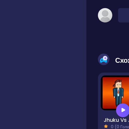
Схо
Jhu
0 (0 Голосів