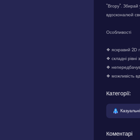
"Вгору". Збирай 
вдосконалюй сво
Особливості
❖ яскравий 2D 
❖ складні рівні
❖ непередбачув
❖ можливість вд
Категорії:
Казуальні
Коментарі