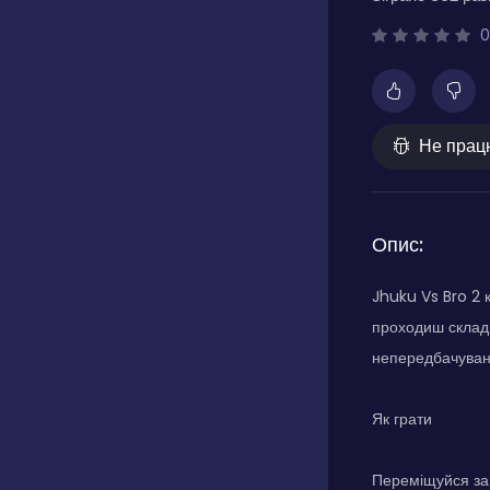
0
Не прац
Опис:
Jhuku Vs Bro 2 
проходиш складн
непередбачувани
Як грати
Переміщуйся за 