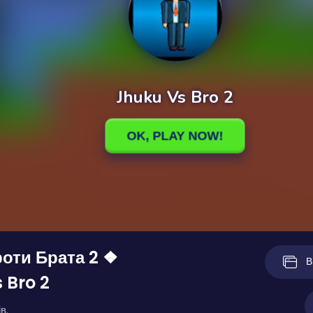
оти Брата 2 ❖
В
 Bro 2
в.