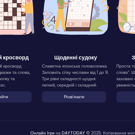
 кросворд
Щоденні судоку
З
й кросворд
Славетна японська головоломка.
Проста та
дказки та слова,
Заповніть сітку числами від 1 до 9.
слова”. 
огіку та
Три рівні складності щодня:
заховані 
ас.
легкий, середній і складний.
уважність
ейти
Розвʼязати
Онлайн Ігри
на
DAYTODAY
© 2025. Копіювання мате