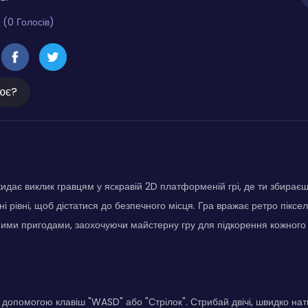
 (0 Голосів)
ює?
кидає виклик гравцям у яскравій 2D платформеній грі, де ти збираєш
і рівні, щоб дістатися до безпечного місця. Гра вражає ретро піксе
ми пригодами, заохочуючи майстерну гру для підкорення кожного 
допомогою клавіш "WASD" або "Стрілок". Стрибай двічі, швидко на