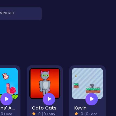
оментар
Higgins' Adventure Island
Cato Cats
Kevin
 Голосів)
0 (0 Голосів)
0 (0 Голосів)