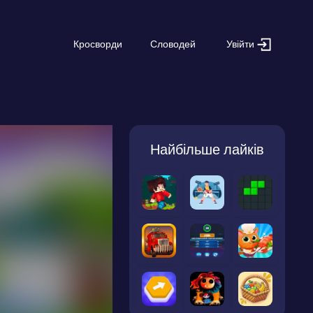
Увійти
Кросворди
Словодей
Найбільше лайків