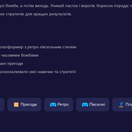
усі бомби, а потім виходь. Уникай пасток і ворогів. Корисна порада: 
ю стратегію для кращих результатів.
платформер з ретро піксельним стилем
 з часовими бомбами
ані пригоди
осконалювати свої навички та стратегії
Пригоди
Ретро
Пікселні
Пл