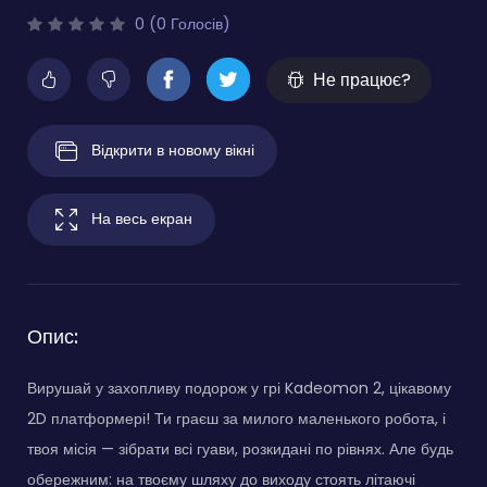
0 (0 Голосів)
Не працює?
Відкрити в новому вікні
На весь екран
Опис:
Вирушай у захопливу подорож у грі Kadeomon 2, цікавому
2D платформері! Ти граєш за милого маленького робота, і
твоя місія — зібрати всі гуави, розкидані по рівнях. Але будь
обережним: на твоєму шляху до виходу стоять літаючі