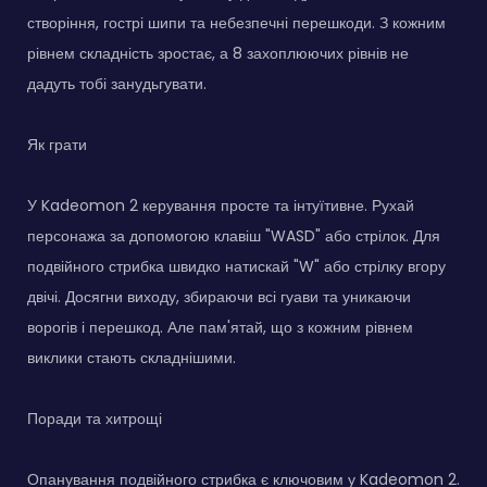
створіння, гострі шипи та небезпечні перешкоди. З кожним
рівнем складність зростає, а 8 захоплюючих рівнів не
дадуть тобі занудьгувати.
Як грати
У Kadeomon 2 керування просте та інтуїтивне. Рухай
персонажа за допомогою клавіш "WASD" або стрілок. Для
подвійного стрибка швидко натискай "W" або стрілку вгору
двічі. Досягни виходу, збираючи всі гуави та уникаючи
ворогів і перешкод. Але пам'ятай, що з кожним рівнем
виклики стають складнішими.
Поради та хитрощі
Опанування подвійного стрибка є ключовим у Kadeomon 2.