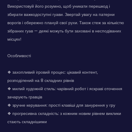
Використовуй його розумно, щоб уникати перешкод і
збирати важкодоступні гуави. Звертай увагу на патерни
ворогів і обережно плануй свої рухи. Також стеж за кількістю
зібраних гуав — деякі можуть бути заховані в несподіваних
місцях!
Особливості
❖ захопливий ігровий процес: цікавий контент,
розподілений на 8 складних рівнів
❖ милий художній стиль: чарівний робот і яскраві оточення
зачарують гравців
❖ зручне керування: прості клавіші для занурення у гру
❖ прогресивна складність: з кожним новим рівнем виклики
стають складнішими