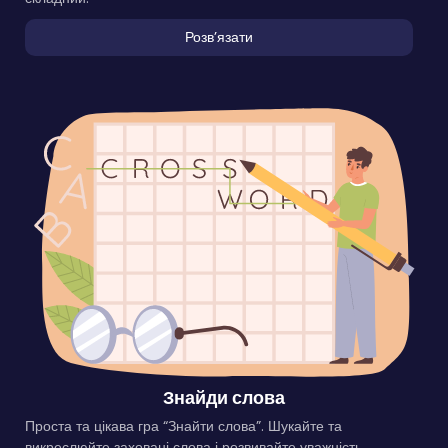
Розвʼязати
Знайди слова
Проста та цікава гра “Знайти слова”. Шукайте та
викреслюйте заховані слова і розвивайте уважність.