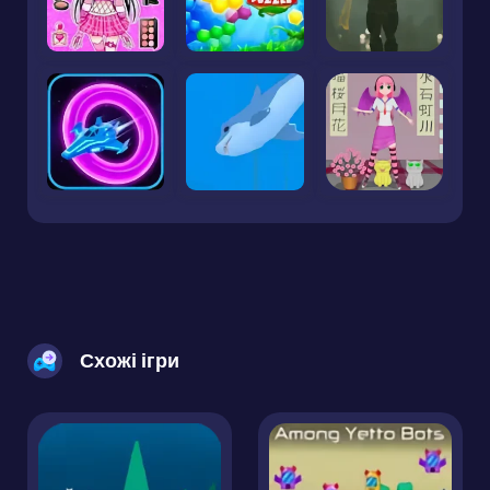
Схожі ігри