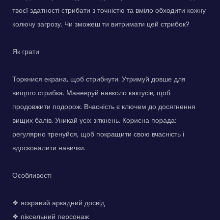
твоєї здатності стрибати з точністю та вміло обходити кожну
колючу загрозу. Чи зможеш ти витримати цей стрибок?
Як грати
Торкнися екрана, щоб стрибнути. Утримуй довше для
вищого стрибка. Маневруй навколо кактусів, щоб
продовжити подорож. Вчасність є ключем до досягнення
вищих балів. Уникай усіх зіткнень. Корисна порада:
регулярно тренуйся, щоб покращити свою вчасність і
вдосконалити навички.
Особливості
❖ яскравий аркадний досвід
❖ піксельний персонаж