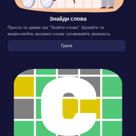
Знайди слова
Проста та цікава гра “Знайти слова”. Шукайте та
викреслюйте заховані слова і розвивайте уважність.
Грати