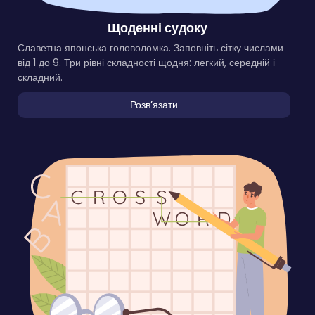
Щоденні судоку
Славетна японська головоломка. Заповніть сітку числами
від 1 до 9. Три рівні складності щодня: легкий, середній і
складний.
Розвʼязати