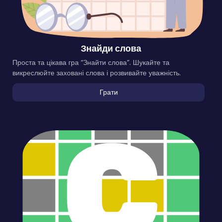
Знайди слова
Проста та цікава гра “Знайти слова”. Шукайте та
викреслюйте заховані слова і розвивайте уважність.
Грати