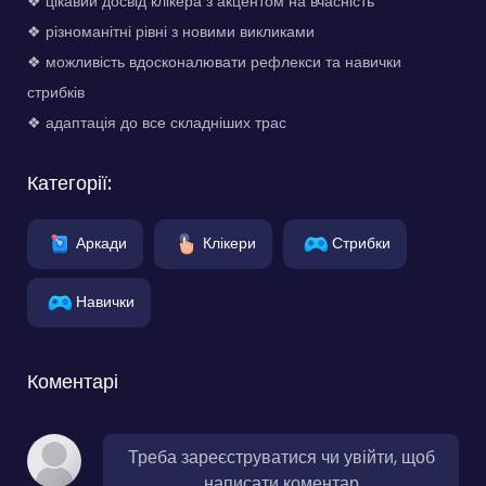
❖ цікавий досвід клікера з акцентом на вчасність
❖ різноманітні рівні з новими викликами
❖ можливість вдосконалювати рефлекси та навички
стрибків
❖ адаптація до все складніших трас
Категорії:
Аркади
Клікери
Стрибки
Навички
Коментарі
Треба зареєструватися чи увійти, щоб
написати коментар