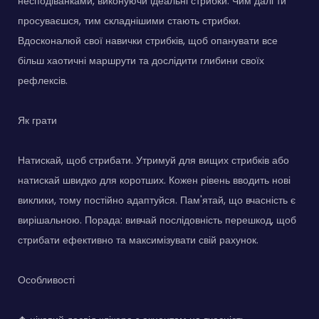
несподіванками, виконуючи ідеальні стрибки. Чим далі ти
просуваєшся, тим складнішими стають стрибки.
Вдосконалюй свої навички стрибків, щоб опанувати все
більш хаотичні маршрути та дослідити глибини своїх
рефлексів.
Як грати
Натискай, щоб стрибати. Утримуй для вищих стрибків або
натискай швидко для коротших. Кожен рівень вводить нові
виклики, тому постійно адаптуйся. Пам'ятай, що вчасність є
вирішальною. Порада: вивчай послідовність перешкод, щоб
стрибати ефективно та максимізувати свій рахунок.
Особливості