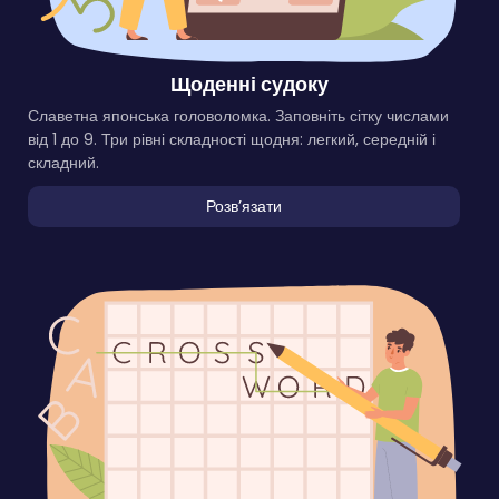
Щоденні судоку
Славетна японська головоломка. Заповніть сітку числами
від 1 до 9. Три рівні складності щодня: легкий, середній і
складний.
Розвʼязати