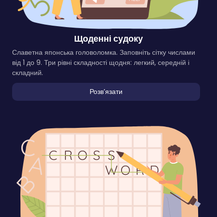
Щоденні судоку
Славетна японська головоломка. Заповніть сітку числами
від 1 до 9. Три рівні складності щодня: легкий, середній і
складний.
Розвʼязати