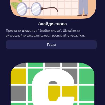
Знайди слова
Проста та цікава гра “Знайти слова”. Шукайте та
викреслюйте заховані слова і розвивайте уважність.
Грати