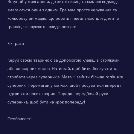
Вступай у живі арени, де хитрі лисиці та сміливі ведмеді
змагаються один з одним. Гра має просте керування та
кольорову анімацію, що робить її ідеальною для дітей та
гравців, які шукають швидкі розваги.
Як грати
Керуй своєю твариною за допомогою клавіш зі стрілками
або сенсорних жестів. Натискай, щоб бити, блокувати та
стрибати через суперників. Мета - забити більше голів, ніж
суперник. Перемагай у матчах, щоб просуватися вперед і
відкривати нових тварин. Порада: передбачай рухи
суперника, щоб бути на крок попереду!
Особливості