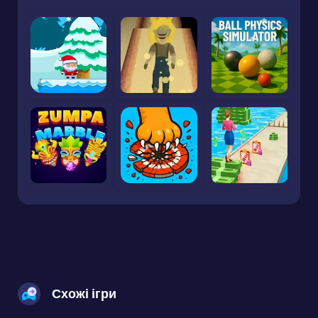
Схожі ігри