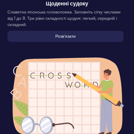
Щоденні судоку
Славетна японська головоломка. Заповніть сітку числами
від 1 до 9. Три рівні складності щодня: легкий, середній і
складний.
Розвʼязати