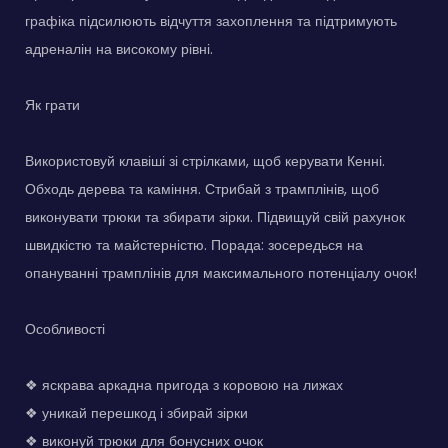
графіка підсилюють відчуття захоплення та підтримують
адреналін на високому рівні.
Як грати
Використовуй клавіші зі стрілками, щоб керувати Кенні.
Обходь дерева та каміння. Стрибай з трамплінів, щоб
виконувати трюки та збирати зірки. Підвищуй свій рахунок
швидкістю та майстерністю. Порада: зосередься на
опануванні трамплінів для максимального потенціалу очок!
Особливості
❖ яскрава аркадна пригода з коровою на лижах
❖ уникай перешкод і збирай зірки
❖ виконуй трюки для бонусних очок