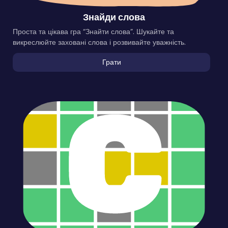
Знайди слова
Проста та цікава гра “Знайти слова”. Шукайте та
викреслюйте заховані слова і розвивайте уважність.
Грати