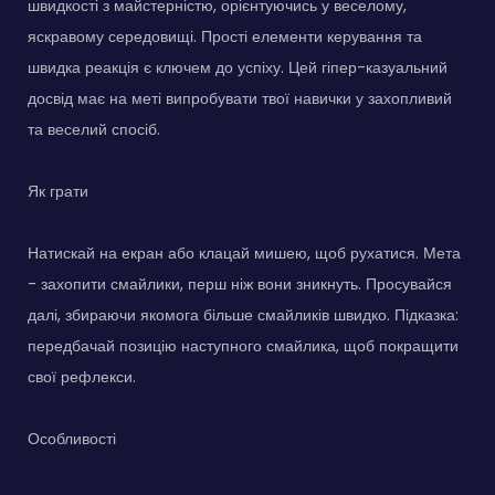
швидкості з майстерністю, орієнтуючись у веселому,
яскравому середовищі. Прості елементи керування та
швидка реакція є ключем до успіху. Цей гіпер-казуальний
досвід має на меті випробувати твої навички у захопливий
та веселий спосіб.
Як грати
Натискай на екран або клацай мишею, щоб рухатися. Мета
- захопити смайлики, перш ніж вони зникнуть. Просувайся
далі, збираючи якомога більше смайликів швидко. Підказка:
передбачай позицію наступного смайлика, щоб покращити
свої рефлекси.
Особливості