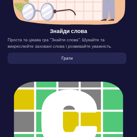
Знайди слова
Проста та цікава гра “Знайти слова”. Шукайте та
викреслюйте заховані слова і розвивайте уважність.
Грати