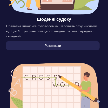
Щоденні судоку
Славетна японська головоломка. Заповніть сітку числами
від 1 до 9. Три рівні складності щодня: легкий, середній і
складний.
Розвʼязати